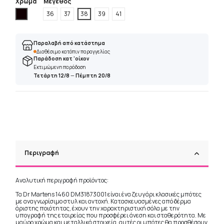
Χρώμα
Μέγεθος
Μαύρο
36
37
38
39
41
Παραλαβή από κατάστημα
Διαθέσιμο κατόπιν παραγγελίας
Παράδοση κατ 'οίκον
Εκτιμώμενη παράδοση
Τετάρτη 12/8
—
Πέμπτη 20/8
Περιγραφή
Αναλυτική περιγραφή προϊόντος:
Τα Dr Martens 1460 DM31873001 είναι ένα ζευγάρι κλασικές μπότες
με αναγνωρίσιμο στυλ και αντοχή. Κατασκευασμένες από δέρμα
άριστης ποιότητας, έχουν την χαρακτηριστική σόλα με την
υπογραφή της εταιρείας που προσφέρει άνεση και σταθερότητα. Με
μαύρο χρώμα και μεταλλικά στοιχεία, αυτές οι μπότες θα προσθέσουν