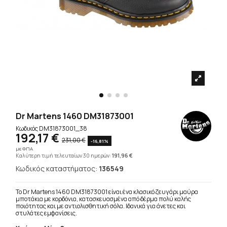
Dr Martens 1460 DM31873001
Κωδικός
DM31873001_38
192,17 €
231,00 €
-16,81%
με ΦΠΑ
Καλύτερη τιμή τελευταίων 30 ημερών:
191,96 €
Κωδικός καταστήματος:
136549
Το Dr Martens 1460 DM31873001 είναι ένα κλασικό ζευγάρι μαύρα
μποτάκια με κορδόνια, κατασκευασμένα από δέρμα πολύ καλής
ποιότητας και με αντιολισθητική σόλα. Ιδανικά για άνετες και
στυλάτες εμφανίσεις.