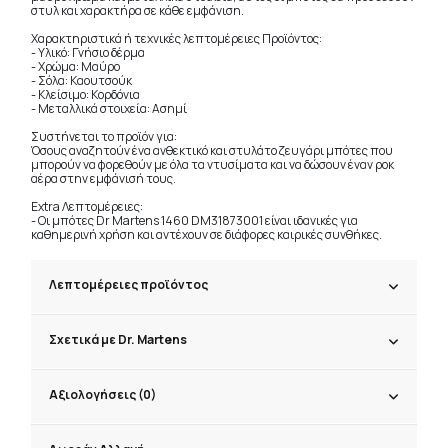
στυλ και χαρακτήρα σε κάθε εμφάνιση.
Χαρακτηριστικά ή τεχνικές λεπτομέρειες Προϊόντος:
- Υλικό: Γνήσιο δέρμα
- Χρώμα: Μαύρο
- Σόλα: Καουτσούκ
- Κλείσιμο: Κορδόνια
- Μεταλλικά στοιχεία: Ασημί
Συστήνεται το προϊόν για:
Όσους αναζητούν ένα ανθεκτικό και στυλάτο ζευγάρι μπότες που
μπορούν να φορεθούν με όλα τα ντυσίματα και να δώσουν έναν ροκ
αέρα στην εμφάνισή τους.
Extra Λεπτομέρειες:
- Οι μπότες Dr Martens 1460 DM31873001 είναι ιδανικές για
καθημερινή χρήση και αντέχουν σε διάφορες καιρικές συνθήκες.
Λεπτομέρειες προϊόντος
Σχετικά με Dr. Martens
Αξιολογήσεις (0)