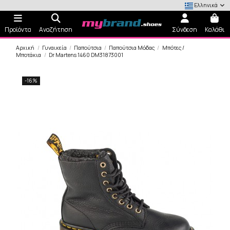
Ελληνικά
Προϊόντα
Αναζήτηση
Σύνδεση
Καλάθι
Αρχική
Γυναικεία
Παπούτσια
Παπούτσια Μόδας
Μπότες /
Μποτάκια
Dr Martens 1460 DM31873001
-16%