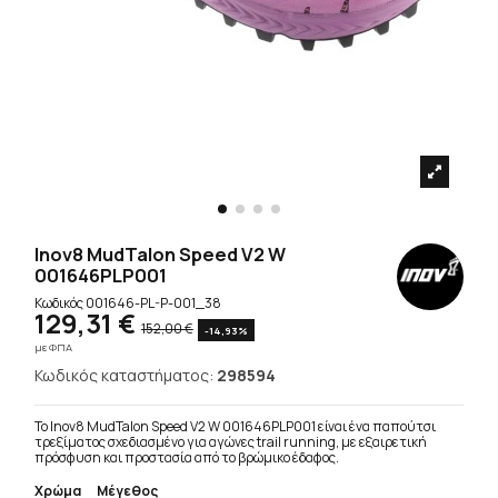
Inov8 MudTalon Speed V2 W
001646PLP001
Κωδικός
001646-PL-P-001_38
129,31 €
152,00 €
-14,93%
με ΦΠΑ
Κωδικός καταστήματος:
298594
Το Inov8 MudTalon Speed V2 W 001646PLP001 είναι ένα παπούτσι
τρεξίματος σχεδιασμένο για αγώνες trail running, με εξαιρετική
πρόσφυση και προστασία από το βρώμικο έδαφος.
Χρώμα
Μέγεθος