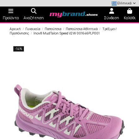
Ελληνικά
Προϊόντα
Αναζήτηση
Σύνδεση
Καλάθι
Αρχική
Γυναικεία
Παπούτσια
Παπούτσια Αθλητικά
Τρέξιμο /
Προπόνησης
Inov8 MudTalon Speed V2 W 001646PLP001
-14%