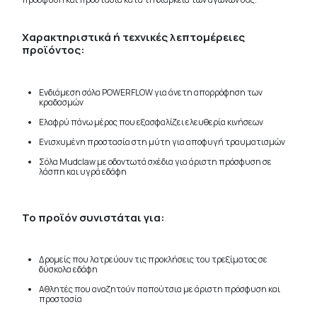
Χαρακτηριστικά ή τεχνικές λεπτομέρειες
προϊόντος:
Ενδιάμεση σόλα POWERFLOW για άνετη απορρόφηση των
κραδασμών
Ελαφρύ πάνω μέρος που εξασφαλίζει ελευθερία κινήσεων
Ενισχυμένη προστασία στη μύτη για αποφυγή τραυματισμών
Σόλα Mudclaw με οδοντωτά σχέδια για άριστη πρόσφυση σε
λάσπη και υγρά εδάφη
Το προϊόν συνιστάται για:
Δρομείς που λατρεύουν τις προκλήσεις του τρεξίματος σε
δύσκολα εδάφη
Αθλητές που αναζητούν παπούτσια με άριστη πρόσφυση και
προστασία