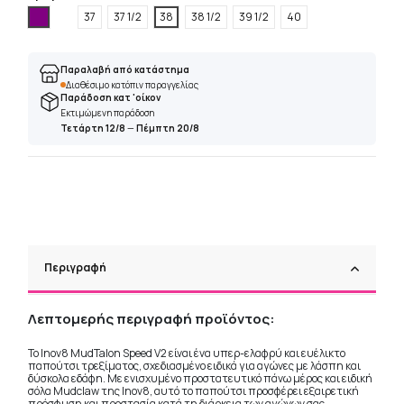
Μώβ
37
37 1/2
38
38 1/2
39 1/2
40
Παραλαβή από κατάστημα
Διαθέσιμο κατόπιν παραγγελίας
Παράδοση κατ 'οίκον
Εκτιμώμενη παράδοση
Τετάρτη 12/8
—
Πέμπτη 20/8
Περιγραφή
Λεπτομερής περιγραφή προϊόντος:
Το Inov8 MudTalon Speed V2 είναι ένα υπερ-ελαφρύ και ευέλικτο
παπούτσι τρεξίματος, σχεδιασμένο ειδικά για αγώνες με λάσπη και
δύσκολα εδάφη. Με ενισχυμένο προστατευτικό πάνω μέρος και ειδική
σόλα Mudclaw της Inov8, αυτό το παπούτσι προσφέρει εξαιρετική
πρόσφυση και προστασία κατά τη διάρκεια των αγώνων σας.