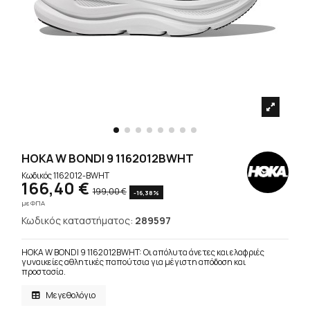
HOKA W BONDI 9 1162012BWHT
Κωδικός
1162012-BWHT
166,40 €
199,00 €
-16,38%
με ΦΠΑ
Κωδικός καταστήματος:
289597
HOKA W BONDI 9 1162012BWHT: Οι απόλυτα άνετες και ελαφριές
γυναικείες αθλητικές παπούτσια για μέγιστη απόδοση και
προστασία.
Μεγεθολόγιο