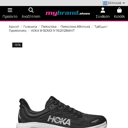
Ελληνικά
Προϊόντα
Αναζήτηση
Σύνδεση
Καλάθι
Αρχική
Γυναικεία
Παπούτσια
Παπούτσια Αθλητικά
Τρέξιμο /
Προπόνησης
HOKA W BONDI 9 1162012BWHT
-16%