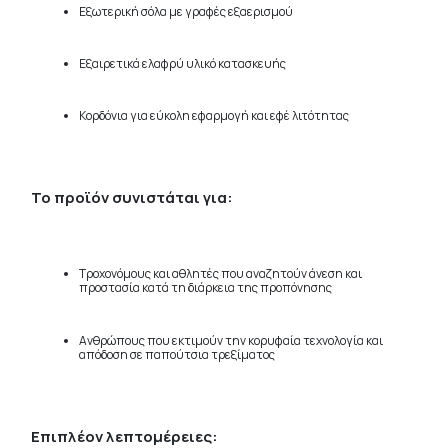
Εξωτερική σόλα με γραφές εξαερισμού
Εξαιρετικά ελαφρύ υλικό κατασκευής
Κορδόνια για εύκολη εφαρμογή και εφέ λιτότητας
Το προϊόν συνιστάται για:
Τροχονόμους και αθλητές που αναζητούν άνεση και
προστασία κατά τη διάρκεια της προπόνησης
Ανθρώπους που εκτιμούν την κορυφαία τεχνολογία και
απόδοση σε παπούτσια τρεξίματος
Επιπλέον λεπτομέρειες: