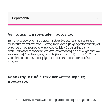
Περιγραφή
Λεπτομερής περιγραφή προϊόντος:
Τα HOKA W BONDI 9 1162012BWHT είναι ένα εξαιρετικά άνετο και
ανθεκτικό παπούτσι τρεξίματος, ιδανικό για μακριές αποστάσεις και
εντατικές προπονήσεις. Η τεχνολογία Max Cushioning στην
ενδιάμεση σόλα προσφέρει απίστευτη απορρόφηση των κραδασμών
και απορροφά το βάρος σας με κάθε βήμα, ενώ η εξωτερική σόλα με
γραφές εξαερισμού προσφέρει εξαιρετική πρόσφυση σε κάθε
επιφάνεια.
Χαρακτηριστικά ή τεχνικές λεπτομέρειες
προϊόντος:
Τεχνολογία Max Cushioning για απορρόφηση κραδασμών