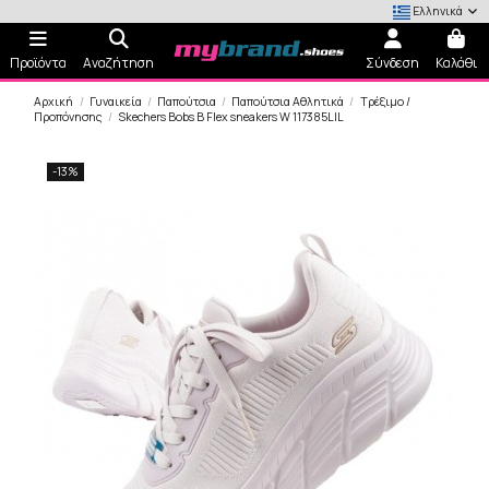
Ελληνικά
Προϊόντα
Αναζήτηση
Σύνδεση
Καλάθι
Αρχική
Γυναικεία
Παπούτσια
Παπούτσια Αθλητικά
Τρέξιμο /
Προπόνησης
Skechers Bobs B Flex sneakers W 117385LIL
-13%