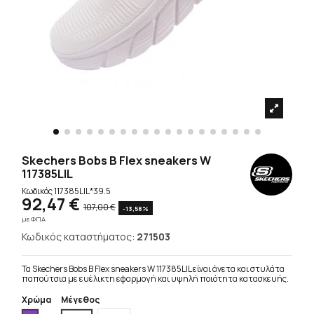
Skechers Bobs B Flex sneakers W
117385LIL
Κωδικός
117385LIL*39.5
92,47 €
107,00 €
-13,58%
με ΦΠΑ
Κωδικός καταστήματος:
271503
Τα Skechers Bobs B Flex sneakers W 117385LIL είναι άνετα και στυλάτα
παπούτσια με ευέλικτη εφαρμογή και υψηλή ποιότητα κατασκευής.
Χρώμα
Μέγεθος