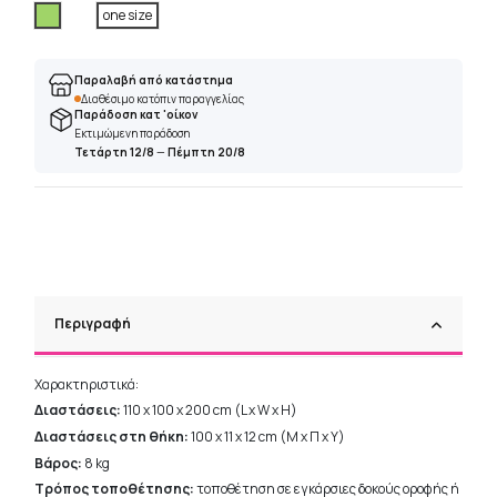
Πράσινο
one size
Παραλαβή από κατάστημα
Διαθέσιμο κατόπιν παραγγελίας
Παράδοση κατ 'οίκον
Εκτιμώμενη παράδοση
Τετάρτη 12/8
—
Πέμπτη 20/8
Περιγραφή
Χαρακτηριστικά:
Διαστάσεις:
110 x 100 x 200 cm (L x W x H)
Διαστάσεις στη θήκη:
100 x 11 x 12 cm (Μ x Π x Υ)
Βάρος:
8 kg
Τρόπος τοποθέτησης:
τοποθέτηση
σε εγκάρσιες δοκούς οροφής ή