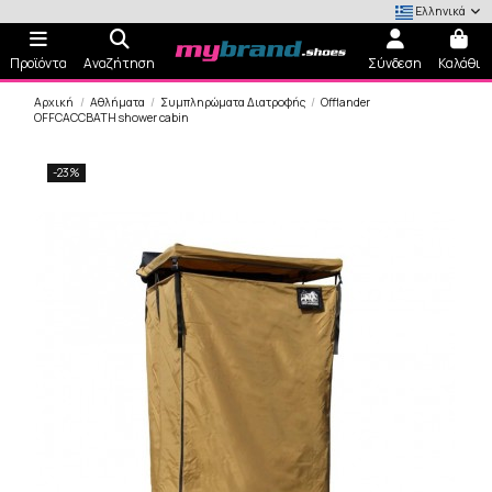
Ελληνικά
Προϊόντα
Αναζήτηση
Σύνδεση
Καλάθι
Αρχική
Αθλήματα
Συμπληρώματα Διατροφής
Offlander
OFFCACCBATH shower cabin
-23%