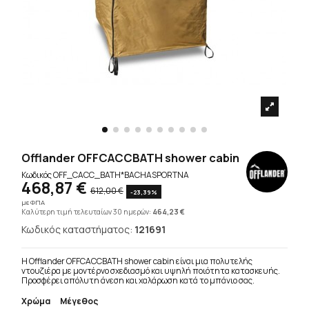
Offlander OFFCACCBATH shower cabin
Κωδικός
OFF_CACC_BATH*BACHASPORTNA
468,87 €
612,00 €
-23,39%
με ΦΠΑ
Καλύτερη τιμή τελευταίων 30 ημερών:
464,23 €
Κωδικός καταστήματος:
121691
Η Offlander OFFCACCBATH shower cabin είναι μια πολυτελής
ντουζιέρα με μοντέρνο σχεδιασμό και υψηλή ποιότητα κατασκευής.
Προσφέρει απόλυτη άνεση και χαλάρωση κατά το μπάνιο σας.
Χρώμα
Μέγεθος