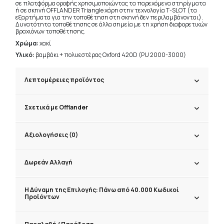
σε πλατφόρμα οροφής χρησιμοποιώντας τα παρεχόμενα στηρίγματα
ή σε σκηνή OFFLANDER Triangle χάρη στην τεχνολογία T-SLOT (τα
εξαρτήματα για την τοποθέτηση στη σκηνή δεν περιλαμβάνονται).
Δυνατότητα τοποθέτησης σε άλλα σημεία με τη χρήση διαφορετικών
βραχιόνων τοποθέτησης.
Χρώμα:
χακί
Υλικό:
βαμβάκι + πολυεστέρας Oxford 420D (PU 2000-3000)
Λεπτομέρειες προϊόντος
Σχετικά με Offlander
Αξιολογήσεις (0)
Δωρεάν Αλλαγή
Η Δύναμη της Επιλογής: Πάνω από 40.000 Κωδικοί
Προϊόντων