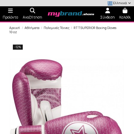
Ελληνικά
Προϊόντα
Αναζήτηση
Σύνδεση
Καλάθι
Αρχική
Αθλήματα
Πολεμικές Τέχνες
RTTSUPERIOR Boxing Gloves
10 oz
-12%