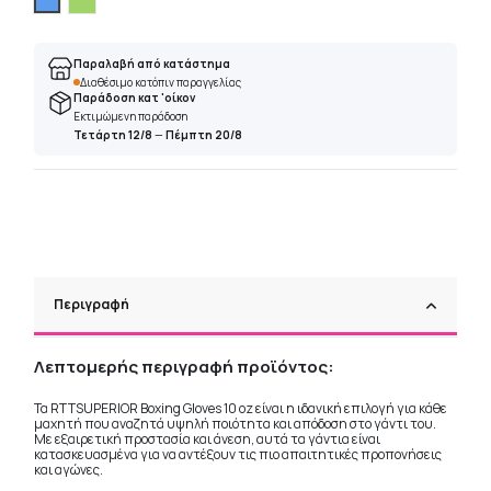
Παραλαβή από κατάστημα
Διαθέσιμο κατόπιν παραγγελίας
Παράδοση κατ 'οίκον
Εκτιμώμενη παράδοση
Τετάρτη 12/8
—
Πέμπτη 20/8
Περιγραφή
Λεπτομερής περιγραφή προϊόντος:
Τα RTTSUPERIOR Boxing Gloves 10 oz είναι η ιδανική επιλογή για κάθε
μαχητή που αναζητά υψηλή ποιότητα και απόδοση στο γάντι του.
Με εξαιρετική προστασία και άνεση, αυτά τα γάντια είναι
κατασκευασμένα για να αντέξουν τις πιο απαιτητικές προπονήσεις
και αγώνες.