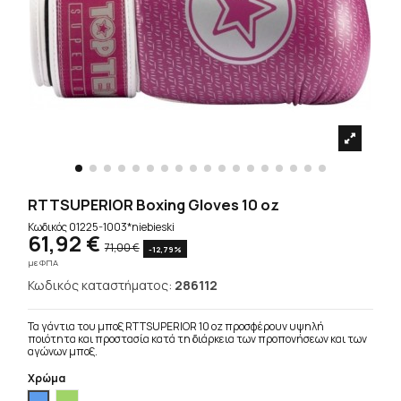
RTTSUPERIOR Boxing Gloves 10 oz
Κωδικός
01225-1003*niebieski
61,92 €
71,00 €
-12,79%
με ΦΠΑ
Κωδικός καταστήματος:
286112
Τα γάντια του μποξ RTTSUPERIOR 10 oz προσφέρουν υψηλή
ποιότητα και προστασία κατά τη διάρκεια των προπονήσεων και των
αγώνων μποξ.
Χρώμα
Μπλέ
Πράσινο