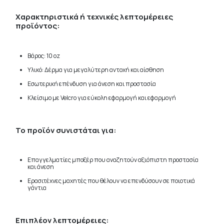
Χαρακτηριστικά ή τεχνικές λεπτομέρειες
προϊόντος:
Βάρος: 10 oz
Υλικό: Δέρμα για μεγαλύτερη αντοχή και αίσθηση
Εσωτερική επένδυση για άνεση και προστασία
Κλείσιμο με Velcro για εύκολη εφαρμογή και εφαρμογή
Το προϊόν συνιστάται για:
Επαγγελματίες μποξέρ που αναζητούν αξιόπιστη προστασία
και άνεση
Ερασιτέχνες μαχητές που θέλουν να επενδύσουν σε ποιοτικά
γάντια
Επιπλέον λεπτομέρειες: