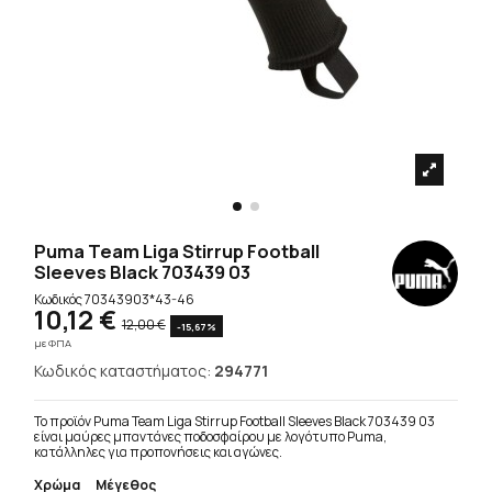
Puma Team Liga Stirrup Football
Sleeves Black 703439 03
Κωδικός
70343903*43-46
10,12 €
12,00 €
-15,67%
με ΦΠΑ
Κωδικός καταστήματος:
294771
Το προϊόν Puma Team Liga Stirrup Football Sleeves Black 703439 03
είναι μαύρες μπαντάνες ποδοσφαίρου με λογότυπο Puma,
κατάλληλες για προπονήσεις και αγώνες.
Χρώμα
Μέγεθος