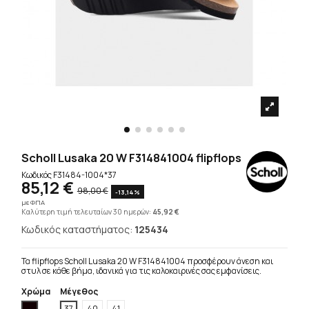
Scholl Lusaka 20 W F314841004 flipflops
Κωδικός
F31484-1004*37
85,12 €
98,00 €
-13,14%
με ΦΠΑ
Καλύτερη τιμή τελευταίων 30 ημερών:
45,92 €
Κωδικός καταστήματος:
125434
Τα flipflops Scholl Lusaka 20 W F314841004 προσφέρουν άνεση και
στυλ σε κάθε βήμα, ιδανικά για τις καλοκαιρινές σας εμφανίσεις.
Χρώμα
Μέγεθος
Μαύρο
37
40
41