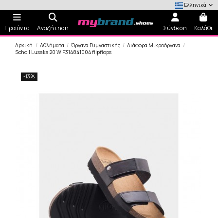
Ελληνικά
Προϊόντα
Αναζήτηση
Σύνδεση
Καλάθι
Αρχική
Αθλήματα
Όργανα Γυμναστικής
Διάφορα Μικροόργανα
Scholl Lusaka 20 W F314841004 flipflops
-13%