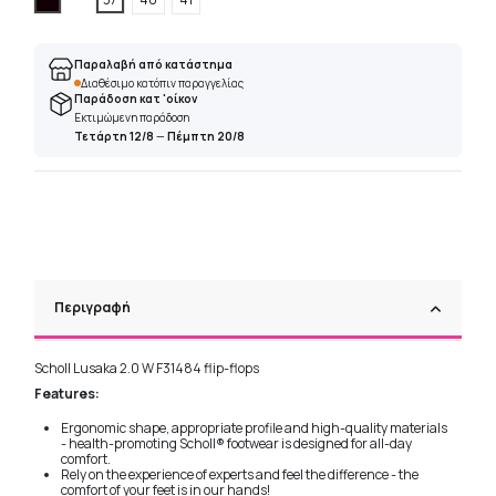
Παραλαβή από κατάστημα
Διαθέσιμο κατόπιν παραγγελίας
Παράδοση κατ 'οίκον
Εκτιμώμενη παράδοση
Τετάρτη 12/8
—
Πέμπτη 20/8
Περιγραφή
Scholl Lusaka 2.0 W F31484 flip-flops
Features:
Ergonomic shape, appropriate profile and high-quality materials
- health-promoting Scholl® footwear is designed for all-day
comfort.
Rely on the experience of experts and feel the difference - the
comfort of your feet is in our hands!