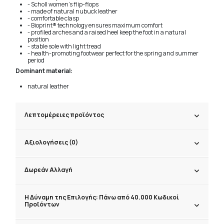
- Scholl women's flip-flops
- made of natural nubuck leather
- comfortable clasp
- Bioprint® technology ensures maximum comfort
- profiled arches and a raised heel keep the foot in a natural
position
- stable sole with light tread
- health-promoting footwear perfect for the spring and summer
period
Dominant material:
natural leather
Λεπτομέρειες προϊόντος
Αξιολογήσεις (0)
Δωρεάν Αλλαγή
Η Δύναμη της Επιλογής: Πάνω από 40.000 Κωδικοί
Προϊόντων