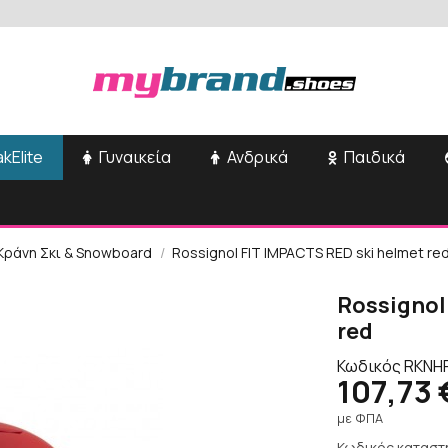
kElite
Γυναικεία
Ανδρικά
Παιδικά
Κράνη Σκι & Snowboard
Rossignol FIT IMPACTS RED ski helmet re
Rossignol
red
Κωδικός
RKNH
107,73 
με ΦΠΑ
Κωδικός καταστ