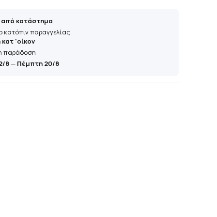
 από κατάστημα
ο κατόπιν παραγγελίας
κατ 'οίκον
η παράδοση
2/8
—
Πέμπτη 20/8