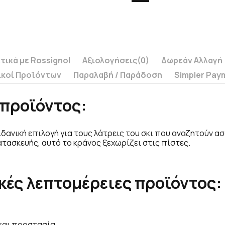
τικά με Rossignol
Αξιολογήσεις
(0)
Δωρεάν Αλλαγή
ικοί Προϊόντων
Παραλαβή / Παράδoση
Simpler Pay
προϊόντος:
 ιδανική επιλογή για τους λάτρεις του σκι που αναζητούν α
ατασκευής, αυτό το κράνος ξεχωρίζει στις πίστες.
κές λεπτομέρειες προϊόντος:
και προστασία