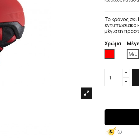
Το κράνος σκι 
εντυπωσιακό κ
μέγιστη προστα
Χρώμα
Μέγ
Κόκκινο
M/L