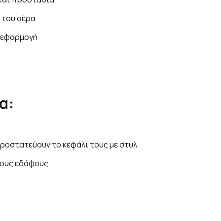
 του αέρα
 εφαρμογή
α:
προστατεύουν το κεφάλι τους με στυλ
ύπους εδάφους
: