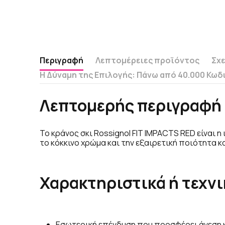
Περιγραφή
Λεπτομέρειες προϊόντος
Σχε
Η Δύναμη της Επιλογής: Πάνω από 40.000 Κωδ
Λεπτομερής περιγραφή 
Το κράνος σκι Rossignol FIT IMPACTS RED είναι η
το κόκκινο χρώμα και την εξαιρετική ποιότητα κ
Χαρακτηριστικά ή τεχνι
Εσωτερική επένδυση που προσφέρει άνεση 