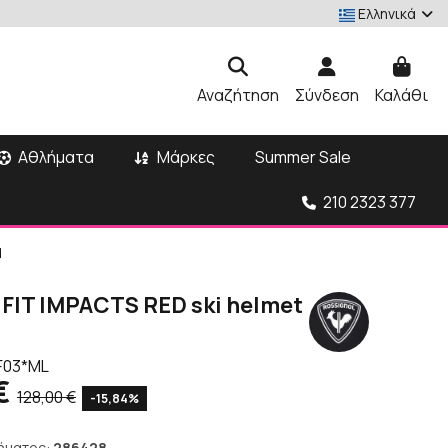
Ελληνικά
Αναζήτηση
Σύνδεση
Καλάθι
Αθλήματα
Μάρκες
Summer Sale
210 2323 377
d
 FIT IMPACTS RED ski helmet
F03*ML
€
128,00 €
-15,84%
ήματος:
286428