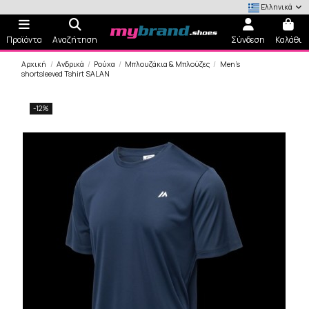
Ελληνικά
Προϊόντα
Αναζήτηση
Σύνδεση
Καλάθι
Αρχική
Ανδρικά
Ρούχα
Μπλουζάκια & Μπλούζες
Men's
shortsleeved Tshirt SALAN
-12%