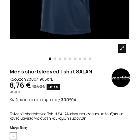
Men's shortsleeved Tshirt SALAN
Κωδικός
92800719668*L
8,76 €
10,00 €
-12,4%
με ΦΠΑ
Κωδικός καταστήματος:
300914
Το Men's shortsleeved Tshirt SALAN είναι ένα κλασικό μπλουζάκι με
κοντά μανίκια για άνετη και κομψή εμφάνιση.
Μέγεθος
L