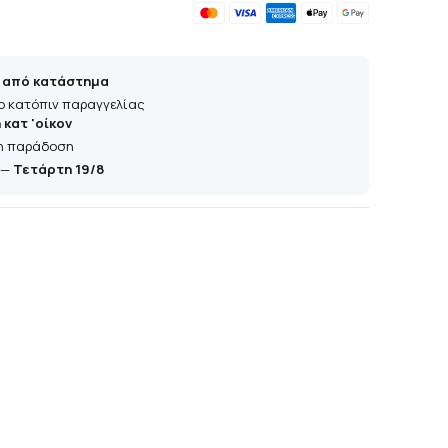
 από κατάστημα
ο κατόπιν παραγγελίας
κατ 'οίκον
η παράδοση
—
Τετάρτη 19/8