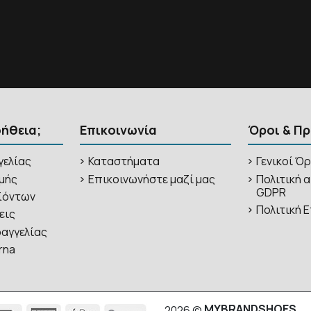
οήθεια;
Επικοινωνία
Όροι & Π
γελίας
Καταστήματα
Γενικοί Ό
μής
Επικοινωνήστε μαζί μας
Πολιτική 
GDPR
ϊόντων
Πολιτική
εις
αγγελίας
rna
MYBRANDSHOES
2026 ©