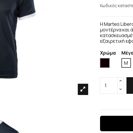
Κωδικός καταστ
Η Martes Liber
μοντέρνα και 
κατασκευασμέν
εξαιρετική εφ
Χρώμα
Μέγ
Μαύρο
M