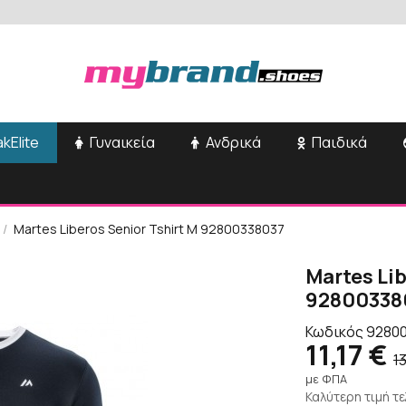
kElite
Γυναικεία
Ανδρικά
Παιδικά
Martes Liberos Senior Tshirt M 92800338037
Martes Lib
92800338
Κωδικός
9280
11,17 €
1
με ΦΠΑ
Καλύτερη τιμή τ