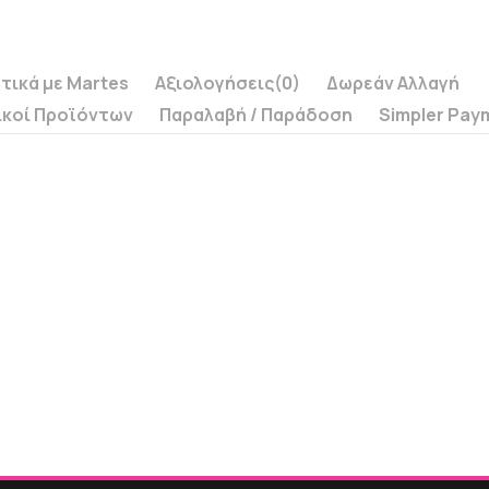
τικά με Martes
Αξιολογήσεις
(0)
Δωρεάν Αλλαγή
ικοί Προϊόντων
Παραλαβή / Παράδoση
Simpler Pay