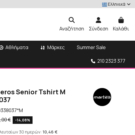
Ελληνικά
Αναζήτηση
Σύνδεση
Καλάθι
Αθλήματα
Μάρκες
Summer Sale
210 2323 377
eros Senior Tshirt M
037
0338037*M
3,00 €
-14,08%
ελευταίων 30 ημερών:
10,46 €