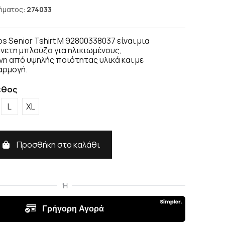
ήματος:
274033
os Senior Tshirt M 92800338037 είναι μια
άνετη μπλούζα για ηλικιωμένους,
η από υψηλής ποιότητας υλικά και με
αρμογή.
εθος
L
XL
Προσθήκη στο καλάθι