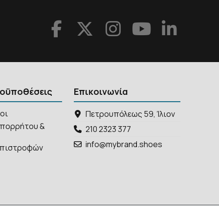
ροϋποθέσεις
Επικοινωνία
ροι
Πετρουπόλεως 59, Ίλιον
απορρήτου &
210 2323 377
info@mybrand.shoes
 Επιστροφών