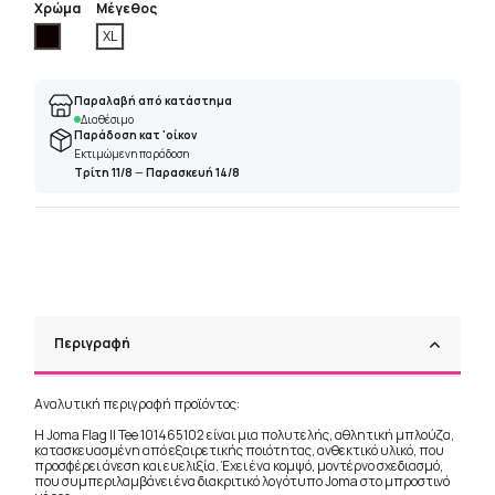
Χρώμα
Μέγεθος
Μαύρο
XL
Παραλαβή από κατάστημα
Διαθέσιμο
Παράδοση κατ 'οίκον
Εκτιμώμενη παράδοση
Τρίτη 11/8
—
Παρασκευή 14/8
Περιγραφή
Αναλυτική περιγραφή προϊόντος:
Η Joma Flag II Tee 101465102 είναι μια πολυτελής, αθλητική μπλούζα,
κατασκευασμένη από εξαιρετικής ποιότητας, ανθεκτικό υλικό, που
προσφέρει άνεση και ευελιξία. Έχει ένα κομψό, μοντέρνο σχεδιασμό,
που συμπεριλαμβάνει ένα διακριτικό λογότυπο Joma στο μπροστινό