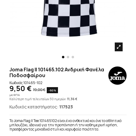
Joma Flag II 101465.102 Ανδρική Φανέλα
Ποδοσφαίρου
Κωδικός
101465-102
9,50 €
19,00 €
-50%
με ΦΠΑ
Καλύτερη τιμή τελευταίων 30 ημερών:
11,36 €
Κωδικός καταστήματος:
117523
Το Joma Flag II Tee 101465102 είναι ένα ανθεκτικό και άνετο αθλητικό
μπλουζάκι, ιδανικό για την προπόνηση ή την καθημερινή χρήση,
προσφέροντας μοναδικό στυλ και κορυφαία ποιότητα.