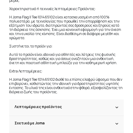
μέρος.
Χαρακτηριστικά ή τεχνικές λεπτομέρειες Προϊόντος:
Η Joma Flag II Tee 101465102 είναι κατασκευασμένη από 100%
πολυεστέρα, με τεχνολογίας που προωθεί την απορρόφηση και την
εξάτμιση του ιδρώτα, διατηρώντας σας δροσερούς και ξηρούς κατά
τη διάρκεια της άσκησης. Έχει μια κανονική εφαρμογή για την άνεση
και την ευκολία της κίνησης. Είναι διαθέσιμη σε διάφορα μεγέθη και
χρώματα.
Συστήνεται το προϊόν για:
Αυτό το προϊόν είναι ιδανικό για αθλητές και λάτρεις της φυσικής
δραστηριότητας, καθώς και για όσους αναζητούν μια ανθεκτική,
άνετη και ποιοτική αθλητική μπλούζα για την καθημερινή χρήση.
Extra Λεπτομέρειες:
Η Joma Flag II Tee 101465102 διαθέτει επίσης ελαφρύ ύφασμα που δεν
επιβαρύνει, καθιστώντας την ιδανική για δραστηριότητες υψηλής
έντασης. Το υλικό της είναι ανθεκτικό στην φθορά, εξασφαλίζοντας τη
διάρκεια ζωής του προϊόντος.
Λεπτομέρειες προϊόντος
Σχετικά με Joma