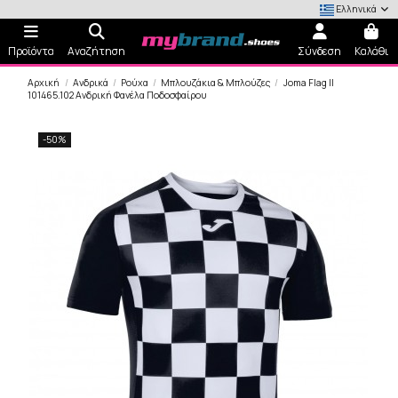
Ελληνικά
Προϊόντα
Αναζήτηση
Σύνδεση
Καλάθι
Αρχική
Ανδρικά
Ρούχα
Μπλουζάκια & Μπλούζες
Joma Flag II
101465.102 Ανδρική Φανέλα Ποδοσφαίρου
-50%