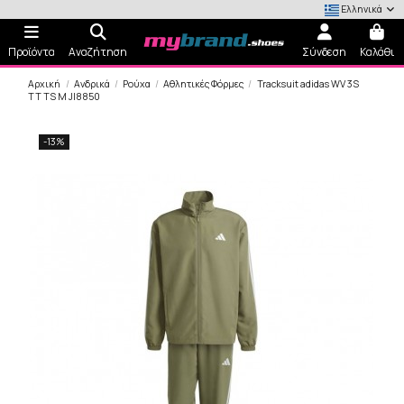
Ελληνικά
Προϊόντα
Αναζήτηση
Σύνδεση
Καλάθι
Αρχική
Ανδρικά
Ρούχα
Αθλητικές Φόρμες
Tracksuit adidas WV 3S
TT TS M JI8850
-13%