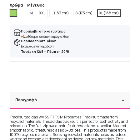
Χρώμα
Μέγεθος
Πράσινο
M
XXL
L (183 cm)
S (173 cm)
XL (188 cm)
Παραλαβή από κατάστημα
Διαθέσιμο κατόπιν παραγγελίας
Παράδοση κατ 'οίκον
Εκτιμώμενη παράδοση
Τετάρτη 12/8
—
Πέμπτη 20/8
Περιγραφή
Tracksuit adidas WV 3S TT TS M Properties: Tracksuit made from
recycled materials. This adidas tracksuit is perfect for both activity and
relaxation. The full-zip sweatshirt features a stand-up collar. Made of
smooth fabric, it features classic 3-Stripes. This product is made from
100% recycled materials. Reusing recycled materials helps us reduce
waste and become less dependent on dwindling raw materials. This