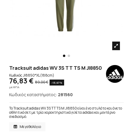
Tracksuit adidas WV 3S TT TS M JI8850
Κωδικός
JI8850*XL(188cm)
76,83 €
89,00 €
-13,67%
με ΦΠΑ
Κωδικός καταστήματος:
281560
Το Tracksuit adidas WV 3S TT TS M JI8850 είναι ένα στυλάτο και άνετο
αθλητικό σετ με τρία χαρακτηριστικά ϝιλέτα adidas και μοντέρνο
σχεδιασμό.
Μεγεθολόγιο