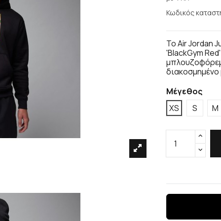
Κωδικός καταστ
Το Air Jordan 
'BlackGym Red
μπλουζοφόρεμα
διακοσμημένο 
Μέγεθος
XS
S
M