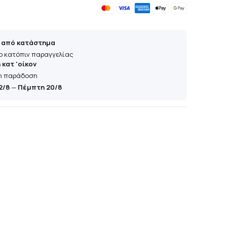
 από κατάστημα
ο κατόπιν παραγγελίας
κατ 'οίκον
η παράδοση
2/8
—
Πέμπτη 20/8