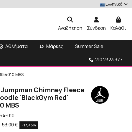
Ελληνικά
Αναζήτηση
Σύνδεση
Καλάθι
Αθλήματα
Μάρκες
Summer Sale
210 2323 377
Q5654010 MBS
n Jumpman Chimney Fleece
Hoodie 'BlackGym Red'
0 MBS
54-010
53,00 €
-17,45%