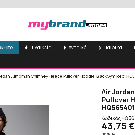
kElite
Γυναικεία
Ανδρικά
Παιδικά
Jordan Jumpman Chimney Fleece Pullover Hoodie 'BlackGym Red' H
Air Jorda
Pullover 
HQ565401
Κωδικός
HQ56
43,75 €
με ΦΠΑ