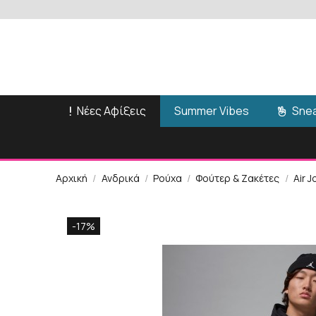
Νέες Αφίξεις
Snea
Summer Vibes
Αρχική
Ανδρικά
Ρούχα
Φούτερ & Ζακέτες
Air 
-17%