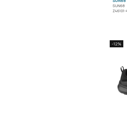
SUN68 
SUN68
Z46101-
-12%