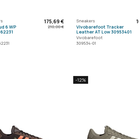
rs
175,69 €
Sneakers
1
ud 6 WP
Vivobarefoot Tracker
210,00 €
62231
Leather AT Low 30953401
Vivobarefoot
62231
309534-01
-12%