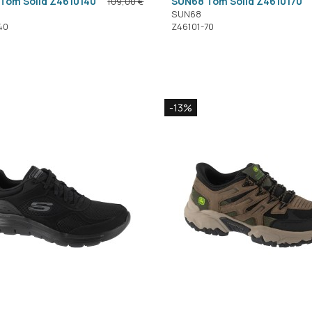
Tom Solid Z4610140
SUN68 Tom Solid Z4610170
109,00 €
SUN68
40
Z46101-70
-13%