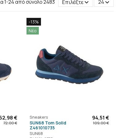
ία 1-24 από σύνολο 2483
Επιλέξτε
24
-13%
Νέο
62,98 €
Sneakers
94,51 €
SUN68 Tom Solid
72,00 €
109,00 €
Z461010735
SUN68