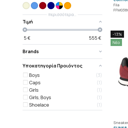
Fila
FFM038
περισσότερα...
Τιμή
-13%
5
€
555
€
Νέο
Brands
Υποκατηγορία Προιόντος
Boys
3
Caps
1
Girls
1
Girls, Boys
1
Shoelace
1
Sneake
SUN68 