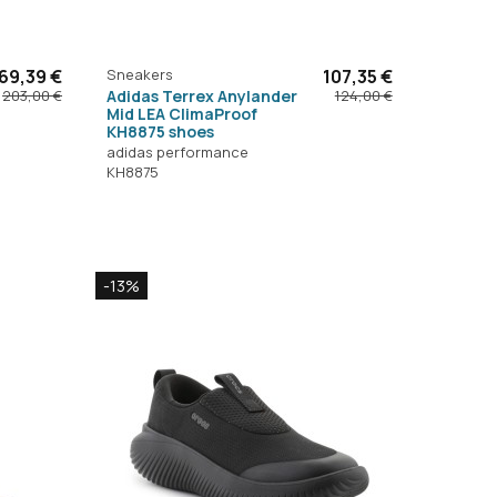
69,39 €
Sneakers
107,35 €
Adidas Terrex Anylander
203,00 €
124,00 €
Mid LEA ClimaProof
KH8875 shoes
adidas performance
KH8875
-13%