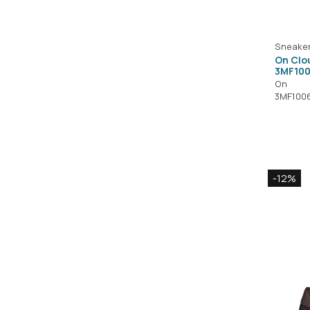
Sneake
On Clo
3MF100
On
3MF100
-12%