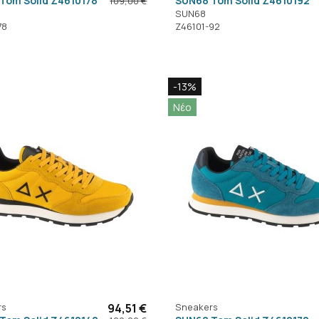
Tom Solid Z4610178
SUN68 Tom Solid Z4610192
109,00 €
SUN68
78
Z46101-92
-13%
Νέο
rs
94,51 €
Sneakers