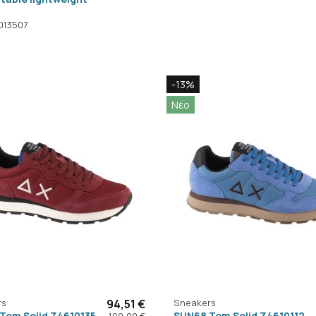
013507
-13%
Νέο
rs
94,51 €
Sneakers
Tom Solid Z4610135
SUN68 Tom Solid Z4610112
109,00 €