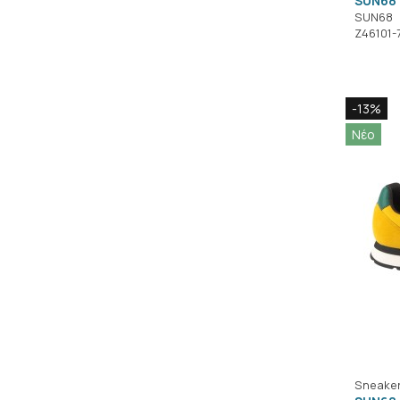
SUN68 
SUN68
Z46101-
-13%
Νέο
Sneake