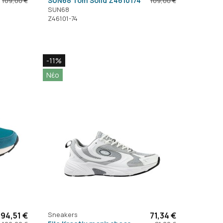
SUN68 Tom Solid Z4610174
109,00 €
109,00 €
SUN68
Z46101-74
-11%
Νέο
94,51 €
Sneakers
71,34 €