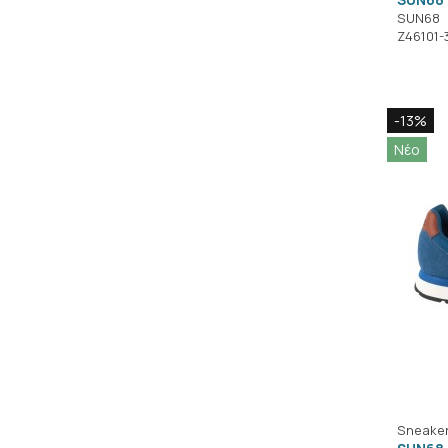
SUN68
Z46101-
-13%
Νέο
Sneake