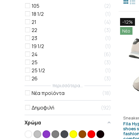
105
2
18 1/2
1
21
4
-12%
22
3
Νέο
23
1
19 1/2
1
24
6
25
3
25 1/2
1
26
3
περισσότερα...
Νέα προϊόντα
18
Δημοφιλή
92
Sneake
Χρώμα
Fila Hy
shoes 
fashio
comfor