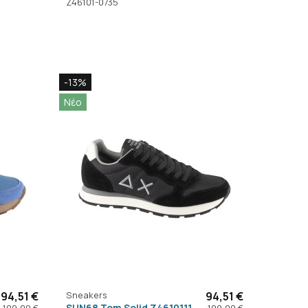
Z46101-0735
-13%
Νέο
94,51 €
Sneakers
94,51 €
SUN68 Tom Solid Z4610111
109,00 €
109,00 €