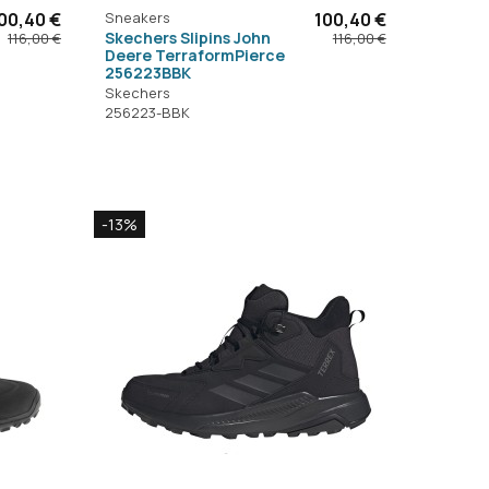
00,40 €
Sneakers
100,40 €
Skechers Slipins John
116,00 €
116,00 €
Deere TerraformPierce
256223BBK
Skechers
256223-BBK
-13%