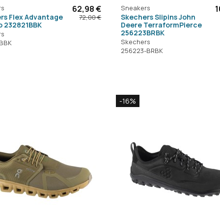
rs
62,98 €
Sneakers
1
rs Flex Advantage
Skechers Slipins John
72,00 €
 232821BBK
Deere TerraformPierce
256223BRBK
rs
Skechers
-BBK
256223-BRBK
-16%