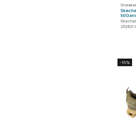
Sneake
Skeche
50Gano
Skeche
232821
-16%