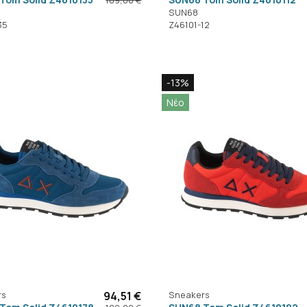
SUN68
35
Z46101-12
-13%
Νέο
rs
94,51 €
Sneakers