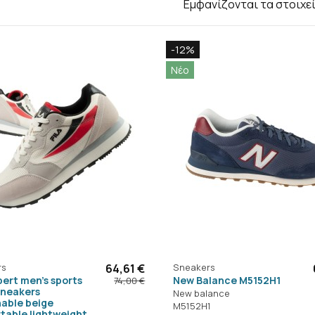
Εμφανίζονται τα στοιχε
-12%
Νέο
rs
64,61 €
Sneakers
pert men's sports
New Balance M5152H1
74,00 €
sneakers
New balance
nable beige
M5152H1
table lightweight