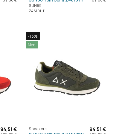
SUN68
Z46101-11
-13%
Νέο
94,51 €
Sneakers
94,51 €