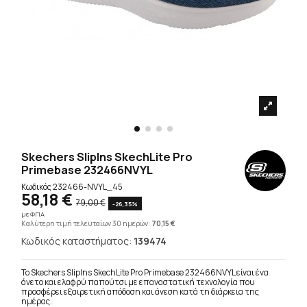
Skechers SlipIns SkechLite Pro
Primebase 232466NVYL
Κωδικός
232466-NVYL_45
58,18 €
79,00 €
-26,35%
με ΦΠΑ
Καλύτερη τιμή τελευταίων 30 ημερών:
70,15 €
Κωδικός καταστήματος:
139474
Το Skechers SlipIns SkechLite Pro Primebase 232466NVYL είναι ένα
άνετο και ελαφρύ παπούτσι με επαναστατική τεχνολογία που
προσφέρει εξαιρετική απόδοση και άνεση κατά τη διάρκεια της
ημέρας.