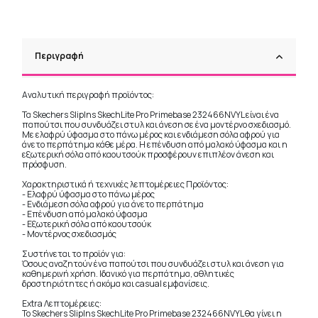
Περιγραφή
Αναλυτική περιγραφή προϊόντος:
Τα Skechers SlipIns SkechLite Pro Primebase 232466NVYL είναι ένα
παπούτσι που συνδυάζει στυλ και άνεση σε ένα μοντέρνο σχεδιασμό.
Με ελαφρύ ύφασμα στο πάνω μέρος και ενδιάμεση σόλα αφρού για
άνετο περπάτημα κάθε μέρα. Η επένδυση από μαλακό ύφασμα και η
εξωτερική σόλα από καουτσούκ προσφέρουν επιπλέον άνεση και
πρόσφυση.
Χαρακτηριστικά ή τεχνικές λεπτομέρειες Προϊόντος:
- Ελαφρύ ύφασμα στο πάνω μέρος
- Ενδιάμεση σόλα αφρού για άνετο περπάτημα
- Επένδυση από μαλακό ύφασμα
- Εξωτερική σόλα από καουτσούκ
- Μοντέρνος σχεδιασμός
Συστήνεται το προϊόν για:
Όσους αναζητούν ένα παπούτσι που συνδυάζει στυλ και άνεση για
καθημερινή χρήση. Ιδανικό για περπάτημα, αθλητικές
δραστηριότητες ή ακόμα και casual εμφανίσεις.
Extra Λεπτομέρειες:
Το Skechers SlipIns SkechLite Pro Primebase 232466NVYL θα γίνει η