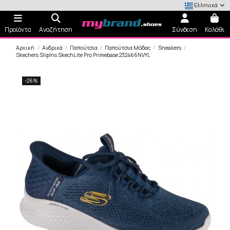
Ελληνικά
Προϊόντα
Αναζήτηση
Σύνδεση
Καλάθι
Αρχική
Ανδρικά
Παπούτσια
Παπούτσια Μόδας
Sneakers
Skechers SlipIns SkechLite Pro Primebase 232466NVYL
-26%