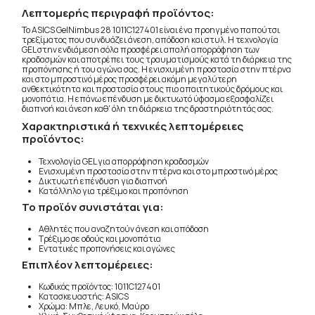
Λεπτομερής περιγραφή προϊόντος:
Το ASICS GelNimbus 28 1011C127401 είναι ένα προηγμένο παπούτσι
τρεξίματος που συνδυάζει άνεση, απόδοση και στυλ. Η τεχνολογία
GEL στην ενδιάμεση σόλα προσφέρει απαλή απορρόφηση των
κραδασμών και αποτρέπει τους τραυματισμούς κατά τη διάρκεια της
προπόνησης ή του αγώνα σας. Η ενισχυμένη προστασία στην πτέρνα
και στο μπροστινό μέρος προσφέρει ακόμη μεγαλύτερη
ανθεκτικότητα και προστασία στους πιο απαιτητικούς δρόμους και
μονοπάτια. Η επάνω επένδυση με δικτυωτό ύφασμα εξασφαλίζει
διαπνοή και άνεση καθ' όλη τη διάρκεια της δραστηριότητάς σας.
Χαρακτηριστικά ή τεχνικές λεπτομέρειες
προϊόντος:
Τεχνολογία GEL για απορρόφηση κραδασμών
Ενισχυμένη προστασία στην πτέρνα και στο μπροστινό μέρος
Δικτυωτή επένδυση για διαπνοή
Κατάλληλο για τρέξιμο και προπόνηση
Το προϊόν συνιστάται για:
Αθλητές που αναζητούν άνεση και απόδοση
Τρέξιμο σε οδούς και μονοπάτια
Εντατικές προπονήσεις και αγώνες
Επιπλέον λεπτομέρειες:
Κωδικός προϊόντος: 1011C127401
Κατασκευαστής: ASICS
Χρώμα: Μπλε, Λευκό, Μαύρο