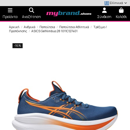
Ελληνικά
Προϊόντα
Αναζήτηση
Σύνδεση
Καλάθι
Αρχική
Ανδρικά
Παπούτσια
Παπούτσια Αθλητικά
Τρέξιμο /
Προπόνησης
ASICS GelNimbus 28 1011C127401
-16%