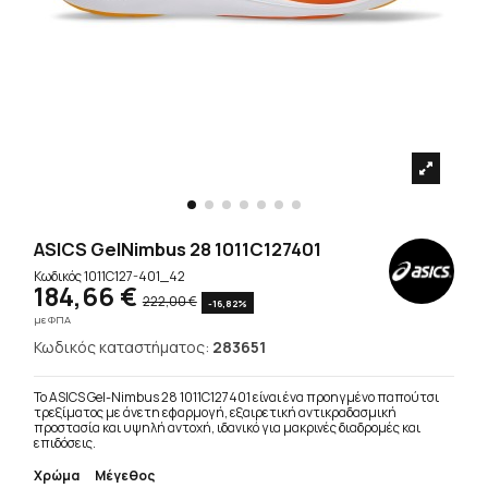
ASICS GelNimbus 28 1011C127401
Κωδικός
1011C127-401_42
184,66 €
222,00 €
-16,82%
με ΦΠΑ
Κωδικός καταστήματος:
283651
Το ASICS Gel-Nimbus 28 1011C127401 είναι ένα προηγμένο παπούτσι
τρεξίματος με άνετη εφαρμογή, εξαιρετική αντικραδασμική
προστασία και υψηλή αντοχή, ιδανικό για μακρινές διαδρομές και
επιδόσεις.
Χρώμα
Μέγεθος