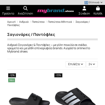
Ελληνικά
Προϊόντα
Αναζήτηση
Σύνδεση
Καλάθι
Αρχική
Ανδρικά
Παπούτσια
Παπούτσια Αθλητικά
Σαγιονάρες /
Παντόφλες
Σαγιονάρες / Παντόφλες
Ανδρικά Σαγιονάρες & Παντόφλες — μεγάλη ποικιλία σε σχέδια,
χρώματα και μεγέθη από κορυφαία brands. Αγοράστε online στο
Mybrand.shoes.
Επιλέξτε
24
-12%
-13%
Νέο