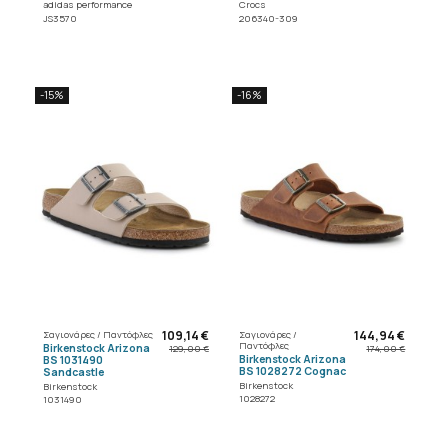
adidas performance
Crocs
JS3570
206340-309
-15%
-16%
109,14 €
144,94 €
Σαγιονάρες / Παντόφλες
Σαγιονάρες /
Παντόφλες
Birkenstock Arizona
129,00 €
174,00 €
Birkenstock Arizona
BS 1031490
BS 1028272 Cognac
Sandcastle
Birkenstock
Birkenstock
1028272
1031490