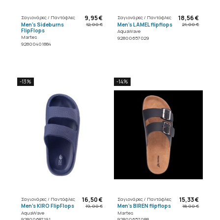
9,95 €
18,56 €
Σαγιονάρες / Παντόφλες
Σαγιονάρες / Παντόφλες
Men's Sideburns
Men's LAMEL flipflops
12,00 €
21,00 €
FlipFlops
AquaWave
Martes
92800657029
92800401884
-13%
-14%
16,50 €
15,33 €
Σαγιονάρες / Παντόφλες
Σαγιονάρες / Παντόφλες
Men's KIRO FlipFlops
Men's BIREN flipflops
19,00 €
18,00 €
AquaWave
Martes
92800687191
92800657088