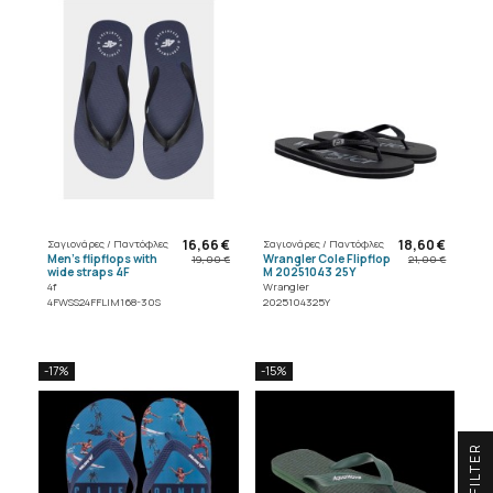
16,66 €
18,60 €
Σαγιονάρες / Παντόφλες
Σαγιονάρες / Παντόφλες
Men's flipflops with
Wrangler Cole Flipflop
19,00 €
21,00 €
wide straps 4F
M 20251043 25Y
4f
Wrangler
4FWSS24FFLIM168-30S
2025104325Y
-17%
-15%
R