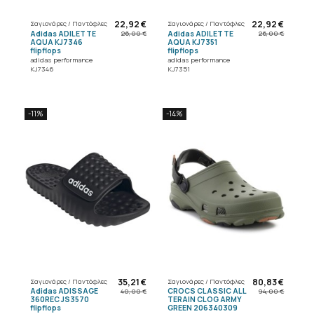
22,92 €
22,92 €
Σαγιονάρες / Παντόφλες
Σαγιονάρες / Παντόφλες
Adidas ADILETTE
Adidas ADILETTE
26,00 €
26,00 €
AQUA KJ7346
AQUA KJ7351
flipflops
flipflops
adidas performance
adidas performance
KJ7346
KJ7351
-11%
-14%
35,21 €
80,83 €
Σαγιονάρες / Παντόφλες
Σαγιονάρες / Παντόφλες
Adidas ADISSAGE
CROCS CLASSIC ALL
40,00 €
94,00 €
360REC JS3570
TERAIN CLOG ARMY
flipflops
GREEN 206340309