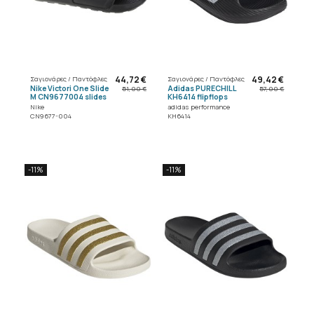
44,72 €
49,42 €
Σαγιονάρες / Παντόφλες
Σαγιονάρες / Παντόφλες
Nike Victori One Slide
Adidas PURECHILL
51,00 €
57,00 €
M CN9677004 slides
KH6414 flipflops
Nike
adidas performance
CN9677-004
KH6414
-11%
-11%