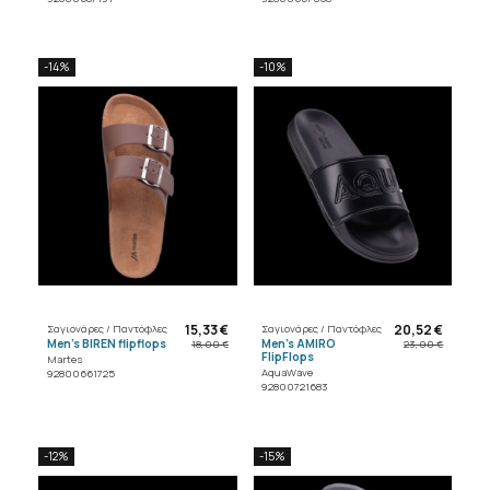
-14%
-10%
15,33 €
20,52 €
Σαγιονάρες / Παντόφλες
Σαγιονάρες / Παντόφλες
Men's BIREN flipflops
Men's AMIRO
18,00 €
23,00 €
FlipFlops
Martes
AquaWave
92800661725
92800721683
-12%
-15%