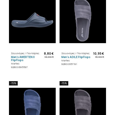
8,80 €
10,95 €
Σαγιονάρες / Παντόφλες
Σαγιονάρες / Παντόφλες
Men's AWERTEN II
Men's ADILE FlipFlops
10,00 €
13,00 €
FlipFlops
Martes
Martes
92800657191
92800695597
-15%
-15%