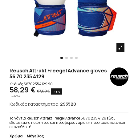
Reusch Attrakt Freegel Advance gloves
56 70 235 4129
Κωδικός
56702354129*10
58,29 €
67,00 €
-13%
με ΦΠΑ
Κωδικός καταστήματος:
293520
Τα γάντια Reusch Attrakt Freegel Advance 56 70 235 4129 είναι
εξαιρετικής ποιότητας και προσφέρουν άριστη προστασία και άνεση
στον αθλητή.
Χρώμα
Μέγεθος