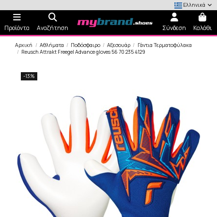
Ελληνικά
Προϊόντα
Αναζήτηση
Σύνδεση
Καλάθι
Αρχική
Αθλήματα
Ποδόσφαιρο
Αξεσουάρ
Γάντια Τερματοφύλακα
Reusch Attrakt Freegel Advance gloves 56 70 235 4129
-13%