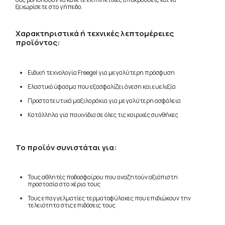
ξεχωρίσετε στο γήπεδο.
Χαρακτηριστικά ή τεχνικές λεπτομέρειες
προϊόντος:
Ειδική τεχνολογία Freegel για μεγαλύτερη πρόσφυση
Ελαστικό ύφασμα που εξασφαλίζει άνεση και ευελιξία
Προστατευτικά μαξιλαράκια για μεγαλύτερη ασφάλεια
Κατάλληλα για παιχνίδια σε όλες τις καιρικές συνθήκες
Το προϊόν συνιστάται για:
Τους αθλητές ποδοσφαίρου που αναζητούν αξιόπιστη
προστασία στα χέρια τους
Τους επαγγελματίες τερματοφύλακες που επιδιώκουν την
τελειότητα στις επιδόσεις τους