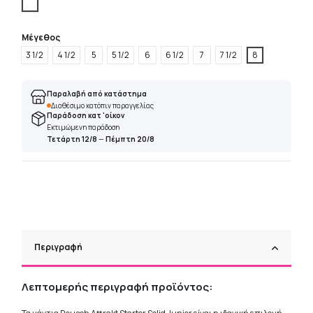
Άσπρο
Μέγεθος
3 1/2
4 1/2
5
5 1/2
6
6 1/2
7
7 1/2
8
Παραλαβή από κατάστημα
Διαθέσιμο κατόπιν παραγγελίας
Παράδοση κατ 'οίκον
Εκτιμώμενη παράδοση
Τετάρτη 12/8
—
Πέμπτη 20/8
Περιγραφή
Λεπτομερής περιγραφή προϊόντος: