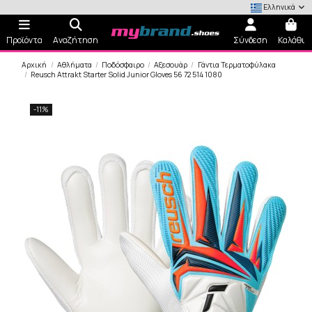
Ελληνικά
Προϊόντα
Αναζήτηση
Σύνδεση
Καλάθι
Αρχική
Αθλήματα
Ποδόσφαιρο
Αξεσουάρ
Γάντια Τερματοφύλακα
Reusch Attrakt Starter Solid Junior Gloves 56 72 514 1080
-11%