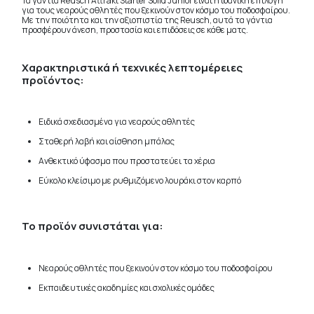
Τα γάντια Reusch Attrakt Starter Solid Junior είναι η ιδανική επιλογή
για τους νεαρούς αθλητές που ξεκινούν στον κόσμο του ποδοσφαίρου.
Με την ποιότητα και την αξιοπιστία της Reusch, αυτά τα γάντια
προσφέρουν άνεση, προστασία και επιδόσεις σε κάθε ματς.
Χαρακτηριστικά ή τεχνικές λεπτομέρειες
προϊόντος:
Ειδικά σχεδιασμένα για νεαρούς αθλητές
Σταθερή λαβή και αίσθηση μπάλας
Ανθεκτικό ύφασμα που προστατεύει τα χέρια
Εύκολο κλείσιμο με ρυθμιζόμενο λουράκι στον καρπό
Το προϊόν συνιστάται για:
Νεαρούς αθλητές που ξεκινούν στον κόσμο του ποδοσφαίρου
Εκπαιδευτικές ακαδημίες και σχολικές ομάδες