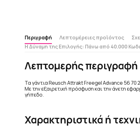
Περιγραφή
Λεπτομέρειες προϊόντος
Σχε
Η Δύναμη της Επιλογής: Πάνω από 40.000 Κωδ
Λεπτομερής περιγραφή 
Τα γάντια Reusch Attrakt Freegel Advance 56 70
Με την εξαιρετική πρόσφυση και την άνετη εφαρ
γήπεδο.
Χαρακτηριστικά ή τεχνι