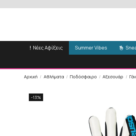
Νέες Αφίξεις
Snea
Summer Vibes
Αρχική
Αθλήματα
Ποδόσφαιρο
Αξεσουάρ
Γά
-13%