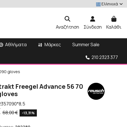
Ελληνικά
Αναζήτηση
Σύνδεση
Καλάθι
Αθλήματα
Μάρκες
Summer Sale
210 2323 377
7090 gloves
trakt Freegel Advance 56 70
gloves
2357090*8,5
€
68,00 €
-13,31%
ήματος:
292280