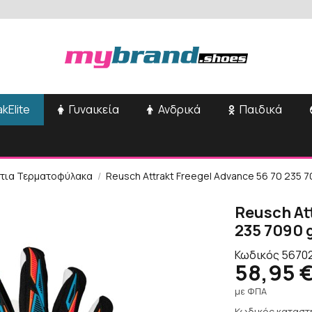
kElite
Γυναικεία
Ανδρικά
Παιδικά
ντια Τερματοφύλακα
Reusch Attrakt Freegel Advance 56 70 235 
Reusch At
235 7090 
Κωδικός
5670
58,95 
με ΦΠΑ
Κωδικός καταστ