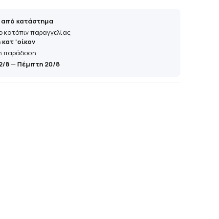
 από κατάστημα
ο κατόπιν παραγγελίας
κατ 'οίκον
η παράδοση
2/8
—
Πέμπτη 20/8