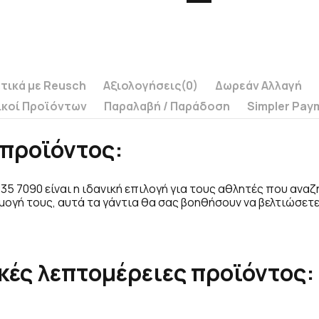
τικά με Reusch
Αξιολογήσεις
(0)
Δωρεάν Αλλαγή
ικοί Προϊόντων
Παραλαβή / Παράδoση
Simpler Pay
προϊόντος:
 235 7090 είναι η ιδανική επιλογή για τους αθλητές που α
μογή τους, αυτά τα γάντια θα σας βοηθήσουν να βελτιώσετε
κές λεπτομέρειες προϊόντος: