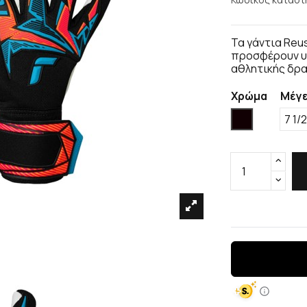
Τα γάντια Reus
προσφέρουν υψ
αθλητικής δρ
Χρώμα
Μέγ
Μαύρο
7 1/2