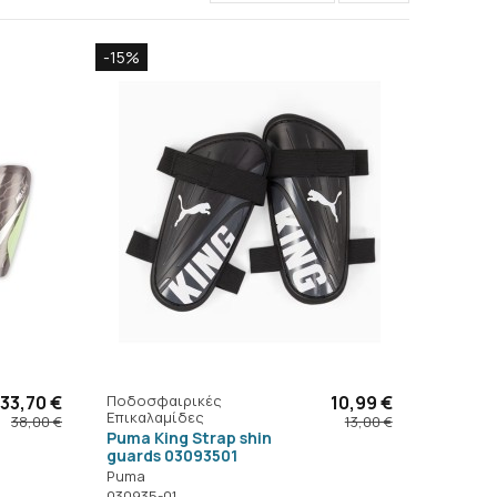
-15%
33,70 €
Ποδοσφαιρικές
10,99 €
Επικαλαμίδες
38,00 €
13,00 €
Puma King Strap shin
guards 03093501
Puma
030935-01