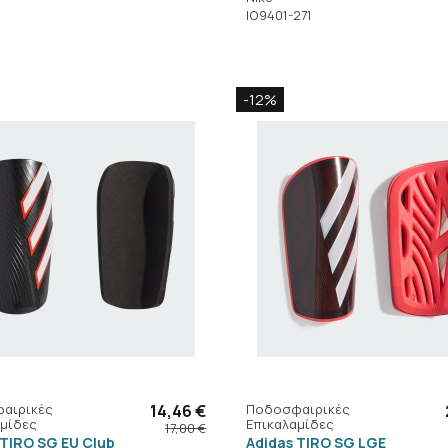
IO9401-271
-12%
αιρικές
14,46 €
Ποδοσφαιρικές
μίδες
Επικαλαμίδες
17,00 €
 TIRO SG EU Club
Adidas TIRO SG LGE