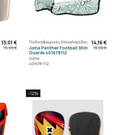
13,01 €
Ποδοσφαιρικές Επικαλαμίδες
14,16 €
Joma Panther Football Shin
15,00 €
16,00 €
Guards 401678112
Joma
401678-112
-12%