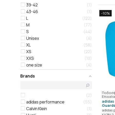
39-42
1
43-46
1
-10%
L
122
M
77
S
44
Unisex
4
XL
58
XS
22
XXS
10
one size
4
Brands
Ποδοσφ
2
Επικαλα
adidas 
adidas performance
55
Guard
Calvin Klein
1
adidas 
KA7842