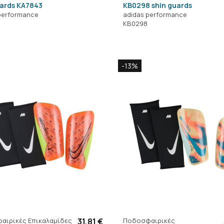
uards KA7843
KB0298 shin guards
performance
adidas performance
KB0298
-13%
αιρικές Επικαλαμίδες
31,81 €
Ποδοσφαιρικές