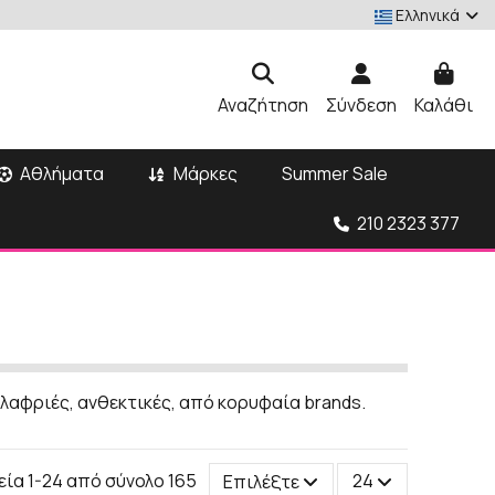
Ελληνικά
Αναζήτηση
Σύνδεση
Καλάθι
Αθλήματα
Μάρκες
Summer Sale
210 2323 377
λαφριές, ανθεκτικές, από κορυφαία brands.
εία 1-24 από σύνολο 165
Επιλέξτε
24