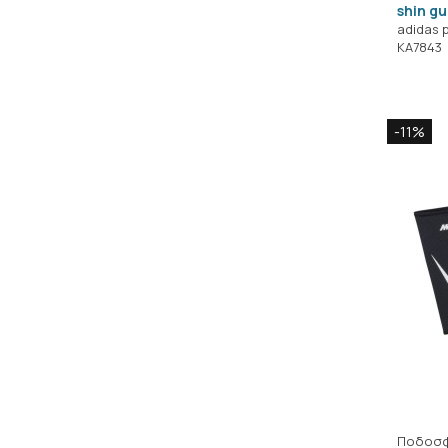
shin g
adidas 
KA7843
-11%
Ποδοσφ