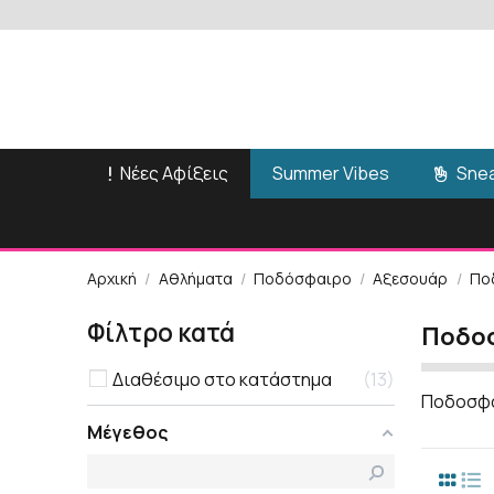
Νέες Αφίξεις
Snea
Summer Vibes
Αρχική
Αθλήματα
Ποδόσφαιρο
Αξεσουάρ
Πο
Φίλτρο κατά
Ποδοσ
Διαθέσιμο στο κατάστημα
13
Ποδοσφαι
Μέγεθος