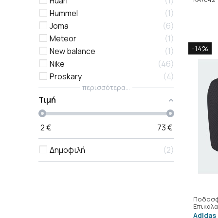
Huari
1
Hummel
1
Joma
6
Meteor
1
-14%
New balance
1
Nike
46
Proskary
4
περισσότερα...
Τιμή
2
€
73
€
Δημοφιλή
2
Ποδοσφ
Επικαλα
Adidas