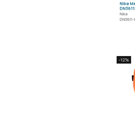
Nike Me
DN3611
Nike
DN3611-
-12%