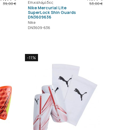
Επικαλαμίδες
39,00 €
53,00 €
Nike Mercurial Lite
SuperLock Shin Guards
DN3609636
Nike
DN3609-636
-11%