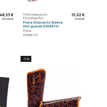
48,53 €
Ποδοσφαιρικές
15,02 €
Επικαλαμίδες
56,00 €
17,00 €
Puma Attacanto Sleeve
shin guards 03088701
Puma
030887-01
-11%