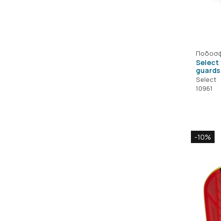
Ποδοσφ
Select 
guards
Select
10961
-10%