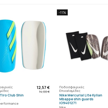
-11%
αιρικές
12,57 €
Ποδοσφαιρικές
μίδες
Επικαλαμίδες
14,00 €
Tiro Club Shin
Nike Mercurial Lite Kylian
s
Mbappe shin guards
IO9401271
performance
Nike