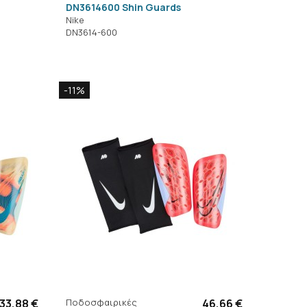
DN3614600 Shin Guards
Nike
DN3614-600
-11%
33,88 €
Ποδοσφαιρικές
46,66 €