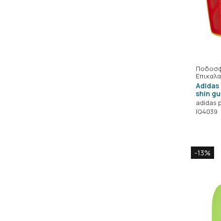
Ποδοσφ
Επικαλα
Adidas
shin g
adidas 
IQ4039
-13%