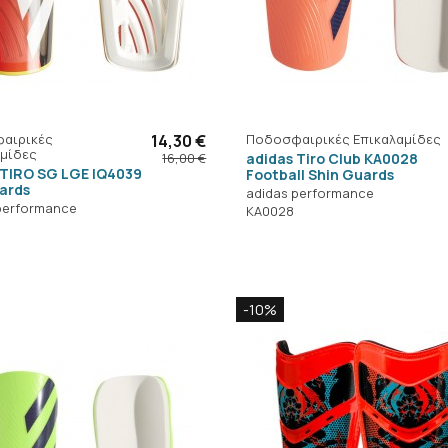
αιρικές
14,30 €
Ποδοσφαιρικές Επικαλαμίδες
μίδες
adidas Tiro Club KA0028
16,00 €
 TIRO SG LGE IQ4039
Football Shin Guards
uards
adidas performance
performance
KA0028
-10%