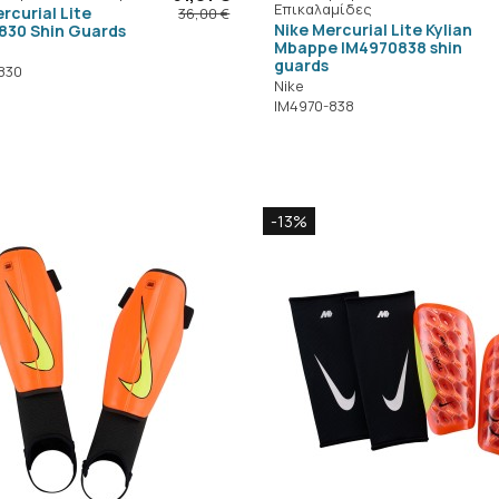
Επικαλαμίδες
rcurial Lite
36,00 €
Nike Mercurial Lite Kylian
830 Shin Guards
Mbappe IM4970838 shin
guards
830
Nike
IM4970-838
-13%