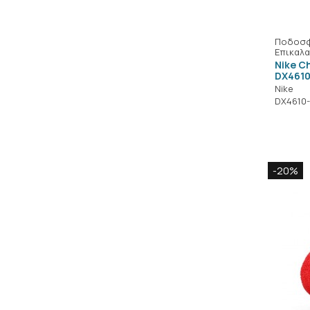
Ποδοσφ
Επικαλα
Nike C
DX4610
Nike
DX4610
-20%