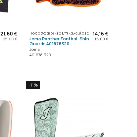
21,60 €
Ποδοσφαιρικές Επικαλαμίδες
14,16 €
Joma Panther Football Shin
25,00 €
16,00 €
Guards 401678320
Joma
401678-320
-11%