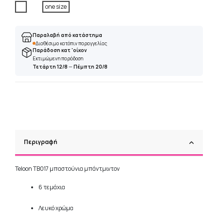
Άσπρο
one size
Παραλαβή από κατάστημα
Διαθέσιμο κατόπιν παραγγελίας
Παράδοση κατ 'οίκον
Εκτιμώμενη παράδοση
Τετάρτη 12/8
—
Πέμπτη 20/8
Περιγραφή
Teloon TB017 μπαστούνια μπάντμιντον
6 τεμάχια
Λευκό χρώμα