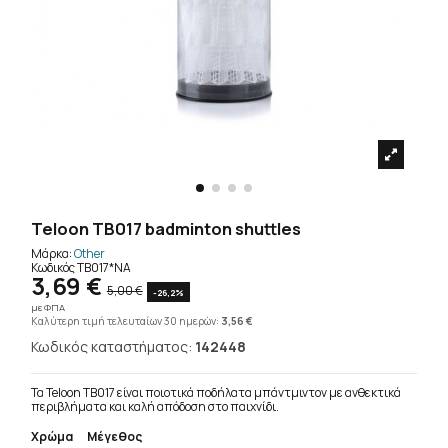
Teloon TB017 badminton shuttles
Μάρκα:
Other
Κωδικός
TB017*NA
3,69 €
5,00 €
-26,2%
με ΦΠΑ
Καλύτερη τιμή τελευταίων 30 ημερών:
3,56 €
Κωδικός καταστήματος:
142448
Τα Teloon TB017 είναι ποιοτικά ποδήλατα μπάντμιντον με ανθεκτικά
περιβλήματα και καλή απόδοση στο παιχνίδι.
Χρώμα
Μέγεθος