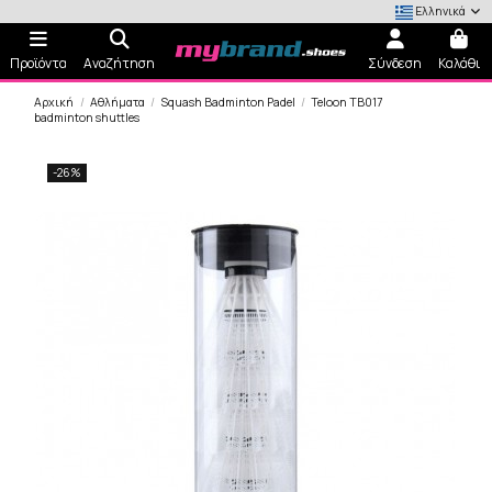
Ελληνικά
Προϊόντα
Αναζήτηση
Σύνδεση
Καλάθι
Αρχική
Αθλήματα
Squash Badminton Padel
Teloon TB017
badminton shuttles
-26%