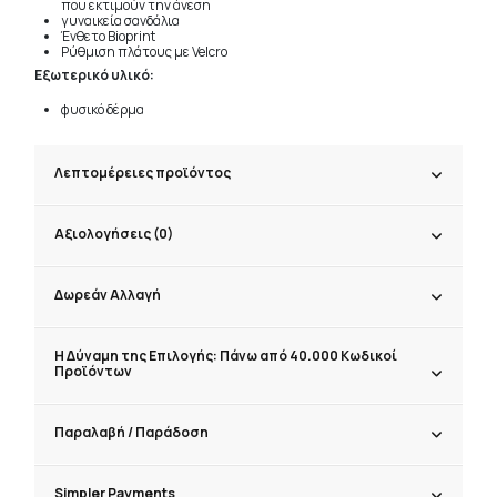
που εκτιμούν την άνεση
γυναικεία σανδάλια
Ένθετο Bioprint
Ρύθμιση πλάτους με Velcro
Εξωτερικό υλικό:
φυσικό δέρμα
Λεπτομέρειες προϊόντος
Αξιολογήσεις (0)
Δωρεάν Αλλαγή
Η Δύναμη της Επιλογής: Πάνω από 40.000 Κωδικοί
Προϊόντων
Παραλαβή / Παράδoση
Simpler Payments