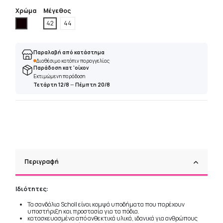
Χρώμα
Μέγεθος
Μαύρο
42
44
Παραλαβή από κατάστημα
Διαθέσιμο κατόπιν παραγγελίας
Παράδοση κατ 'οίκον
Εκτιμώμενη παράδοση
Τετάρτη 12/8
—
Πέμπτη 20/8
Περιγραφή
Ιδιότητες:
Τα σανδάλια Scholl είναι κομψά υποδήματα που παρέχουν
υποστήριξη και προστασία για τα πόδια.
κατασκευασμένα από ανθεκτικά υλικά, ιδανικά για ανθρώπους