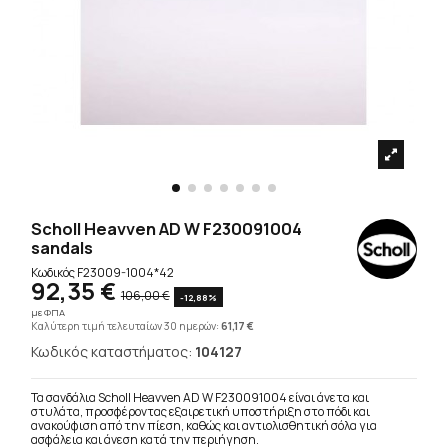
Scholl Heavven AD W F230091004
sandals
Κωδικός
F23009-1004*42
92,35 €
106,00 €
-12,88%
με ΦΠΑ
Καλύτερη τιμή τελευταίων 30 ημερών:
61,17 €
Κωδικός καταστήματος:
104127
Τα σανδάλια Scholl Heavven AD W F230091004 είναι άνετα και
στυλάτα, προσφέροντας εξαιρετική υποστήριξη στο πόδι και
ανακούφιση από την πίεση, καθώς και αντιολισθητική σόλα για
ασφάλεια και άνεση κατά την περιήγηση.