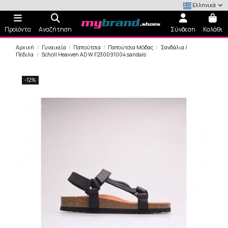
Ελληνικά
Προϊόντα
Αναζήτηση
Σύνδεση
Καλάθι
Αρχική
Γυναικεία
Παπούτσια
Παπούτσια Μόδας
Σανδάλια /
Πέδιλα
Scholl Heavven AD W F230091004 sandals
-12%