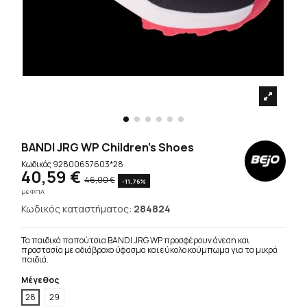
BANDI JRG WP Children's Shoes
Κωδικός
92800657603*28
40,59 €
46,00 €
-11,76%
με ΦΠΑ
Κωδικός καταστήματος:
284824
Τα παιδικά παπούτσια BANDI JRG WP προσφέρουν άνεση και
προστασία με αδιάβροχο ύφασμα και εύκολο κούμπωμα για τα μικρά
παιδιά.
Μέγεθος
28
29