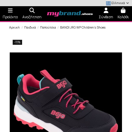
Ελληνικά
Προϊόντα
Αναζήτηση
Σύνδεση
Καλάθι
Αρχική
Παιδικά
Παπούτσια
BANDI JRG WP Children's Shoes
-11%