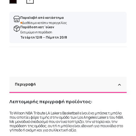
Παραλαβή από κατάστημα
Διαθέσιμο κατόπιν παραγγελίας
Παράδοση κατ 'οίκον
Εκτιμώμενη παράδοση
Τετάρτη 12/8
—
Πέμπτη 20/8
Περιγραφή
Λεπτομερής περιγραφή προϊόντος:
Το Wilson NBA Tribute LA Lakers Basketball είναι ένα μπάσκετ μπάλα
που αποτίει φόρο τιμής στην ομάδα των Los Angeles Lakers του NBA.
Με μοναδικό σχεδιασμό που αντικατοπτρίζει την ιστορία και την
παράδοση της ομάδας, αυτή η μπάλα είναι ιδανική για παιχνίδια στο
γήπεδο ή ακόμη και για συλλεκτική αξία.