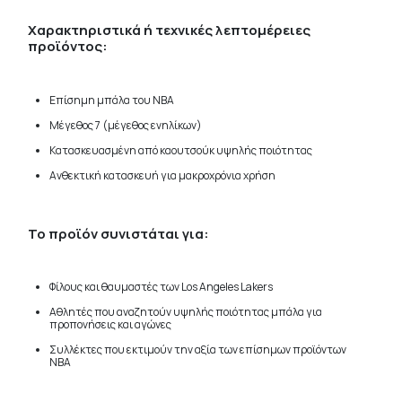
Χαρακτηριστικά ή τεχνικές λεπτομέρειες
προϊόντος:
Επίσημη μπάλα του NBA
Μέγεθος 7 (μέγεθος ενηλίκων)
Κατασκευασμένη από καουτσούκ υψηλής ποιότητας
Ανθεκτική κατασκευή για μακροχρόνια χρήση
Το προϊόν συνιστάται για:
Φίλους και θαυμαστές των Los Angeles Lakers
Αθλητές που αναζητούν υψηλής ποιότητας μπάλα για
προπονήσεις και αγώνες
Συλλέκτες που εκτιμούν την αξία των επίσημων προϊόντων
NBA