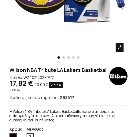
Wilson NBA Tribute LA Lakers Basketbal
Κωδικός
WZ4021502XP7*7
17,82 €
20,00 €
-10,9%
με ΦΠΑ
Κωδικός καταστήματος:
293517
Η Wilson NBA Tribute LA Lakers Basketball είναι ένα μπάσκετ με
επίσημο λογότυπο των LA Lakers, ιδανικό για τους λάτρεις της
ομάδας και του αθλήματος.
Χρώμα
Μέγεθος
Μαύρο
7