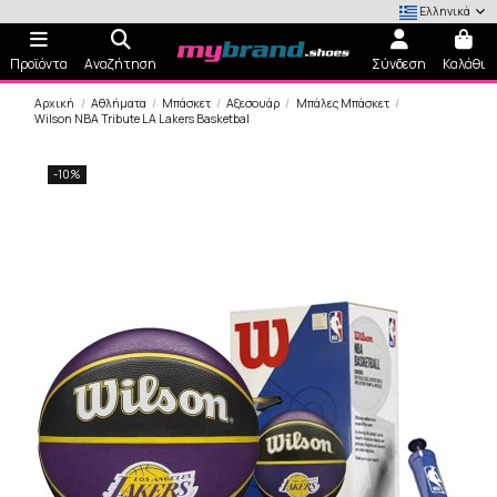
Ελληνικά
Προϊόντα
Αναζήτηση
Σύνδεση
Καλάθι
Αρχική
Αθλήματα
Μπάσκετ
Αξεσουάρ
Μπάλες Μπάσκετ
Wilson NBA Tribute LA Lakers Basketbal
-10%