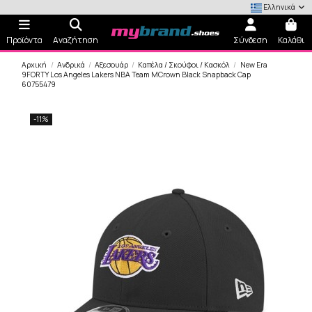
Ελληνικά
Προϊόντα
Αναζήτηση
Σύνδεση
Καλάθι
Αρχική
Ανδρικά
Αξεσουάρ
Καπέλα / Σκούφοι / Κασκόλ
New Era
9FORTY Los Angeles Lakers NBA Team MCrown Black Snapback Cap
60755479
-11%