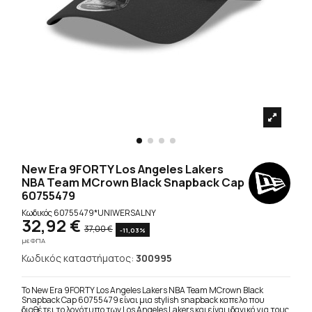
New Era 9FORTY Los Angeles Lakers
NBA Team MCrown Black Snapback Cap
60755479
Κωδικός
60755479*UNIWERSALNY
32,92 €
37,00 €
-11,03%
με ΦΠΑ
Κωδικός καταστήματος:
300995
Το New Era 9FORTY Los Angeles Lakers NBA Team MCrown Black
Snapback Cap 60755479 είναι μια stylish snapback καπελο που
διαθέτει το λογότυπο των Los Angeles Lakers και είναι ιδανικό για τους