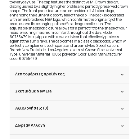
to everyday use. The cap features the distinctive M-Crown design,
distinguished by a slightly higher profile and perfectly preserved crown
shape. The front panel features an embroidered LA Lakers logo,
enhancing the authentic sporty feel of the cap. The back is decorated
with an embroidered NBA logo, which confirms the originality of the
product and its belonging to the official league collection. The
adjustable snapback closure allows for a perfect fit to the shape of your
head, ensuring maximum comfort throughout the day. Model
60755479 is equipped with a curved visor that effectively protects
against the sun's rays. The cap comes in a classic black color, which will
perfectly complement both sports and urban styles. Specification:
Brand: New Era Model: Los Angeles Lakers M-Crown Size: universal
Type: universal Material: 100% polyester Color: Black Manufacturer
code: 60755479
Λεπτομέρειες προϊόντος
Σχετικά με New Era
Αξιολογήσεις (0)
Δωρεάν Αλλαγή