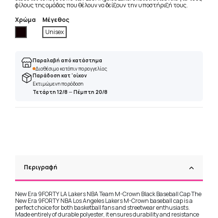
φίλους της ομάδας που θέλουν να δείξουν την υποστήριξή τους.
Χρώμα
Μέγεθος
Μαύρο
Unisex
Παραλαβή από κατάστημα
Διαθέσιμο κατόπιν παραγγελίας
Παράδοση κατ 'οίκον
Εκτιμώμενη παράδοση
Τετάρτη 12/8
—
Πέμπτη 20/8
Περιγραφή
New Era 9FORTY LA Lakers NBA Team M-Crown Black Baseball Cap The
New Era 9FORTY NBA Los Angeles Lakers M-Crown baseball cap is a
perfect choice for both basketball fans and streetwear enthusiasts.
Made entirely of durable polyester, it ensures durability and resistance