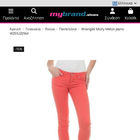
Ελληνικά
Προϊόντα
Αναζήτηση
Σύνδεση
Καλάθι
Αρχική
Γυναικεία
Ρούχα
Παντελόνια
Wrangler Molly Melon jeans
W251U229M
-15%