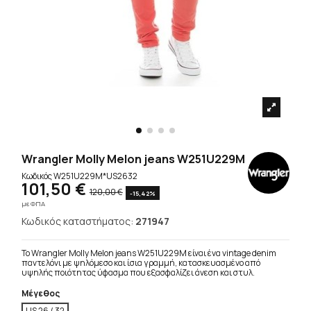
Wrangler Molly Melon jeans W251U229M
Κωδικός
W251U229M*US2632
101,50 €
120,00 €
-15,42%
με ΦΠΑ
Κωδικός καταστήματος:
271947
Το Wrangler Molly Melon jeans W251U229M είναι ένα vintage denim
παντελόνι με ψηλόμεσο και ίσια γραμμή, κατασκευασμένο από
υψηλής ποιότητας ύφασμα που εξασφαλίζει άνεση και στυλ.
Μέγεθος
US 26 / 32