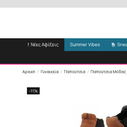
Νέες Αφίξεις
Snea
Summer Vibes
Αρχική
Γυναικεία
Παπούτσια
Παπούτσια Μόδας
-11%