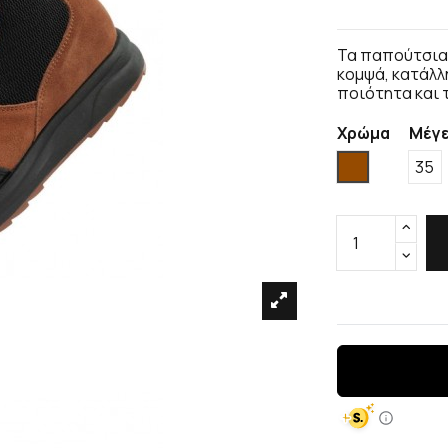
Τα παπούτσια S
κομψά, κατάλλ
ποιότητα και τ
Χρώμα
Μέγ
Καφέ
35