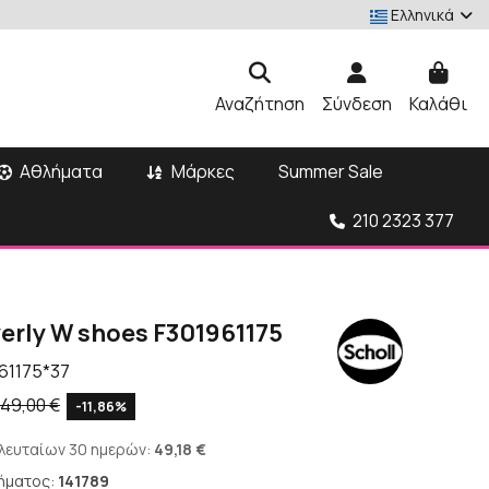
Ελληνικά
Αναζήτηση
Σύνδεση
Καλάθι
Αθλήματα
Μάρκες
Summer Sale
210 2323 377
verly W shoes F301961175
61175*37
49,00 €
-11,86%
ελευταίων 30 ημερών:
49,18 €
ήματος:
141789