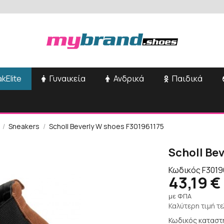
kElite
Γυναικεία
Ανδρικά
Παιδικά
Sneakers
Scholl Beverly W shoes F301961175
Scholl Be
Κωδικός
F3019
43,19 €
με ΦΠΑ
Καλύτερη τιμή τ
Κωδικός καταστ