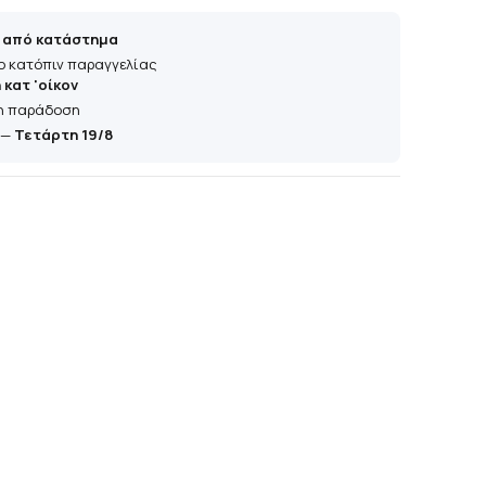
 από κατάστημα
ο κατόπιν παραγγελίας
κατ 'οίκον
η παράδοση
—
Τετάρτη 19/8