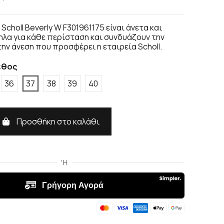
choll Beverly W F301961175 είναι άνετα και
ηλα για κάθε περίσταση και συνδυάζουν την
ην άνεση που προσφέρει η εταιρεία Scholl.
εθος
36
37
38
39
40
Προσθήκη στο καλάθι