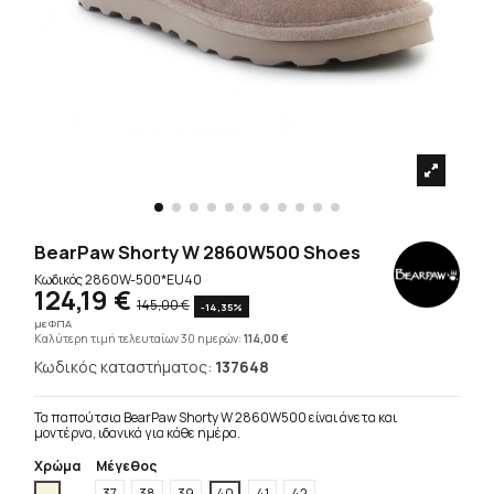
BearPaw Shorty W 2860W500 Shoes
Κωδικός
2860W-500*EU40
124,19 €
145,00 €
-14,35%
με ΦΠΑ
Καλύτερη τιμή τελευταίων 30 ημερών:
114,00 €
Κωδικός καταστήματος:
137648
Τα παπούτσια BearPaw Shorty W 2860W500 είναι άνετα και
μοντέρνα, ιδανικά για κάθε ημέρα.
Χρώμα
Μέγεθος
Μπέζ
37
38
39
40
41
42