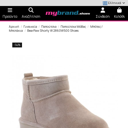
Ελληνικά
Προϊόντα
Αναζήτηση
Σύνδεση
Καλάθι
Αρχική
Γυναικεία
Παπούτσια
Παπούτσια Μόδας
Μπότες /
Μποτάκια
BearPaw Shorty W 2860W500 Shoes
-14%