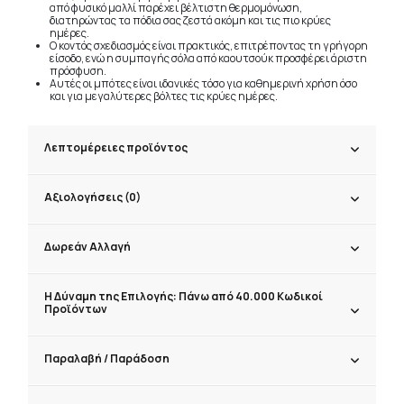
από φυσικό μαλλί παρέχει βέλτιστη θερμομόνωση,
διατηρώντας τα πόδια σας ζεστά ακόμη και τις πιο κρύες
ημέρες.
Ο κοντός σχεδιασμός είναι πρακτικός, επιτρέποντας τη γρήγορη
είσοδο, ενώ η συμπαγής σόλα από καουτσούκ προσφέρει άριστη
πρόσφυση.
Αυτές οι μπότες είναι ιδανικές τόσο για καθημερινή χρήση όσο
και για μεγαλύτερες βόλτες τις κρύες ημέρες.
Λεπτομέρειες προϊόντος
Αξιολογήσεις (0)
Δωρεάν Αλλαγή
Η Δύναμη της Επιλογής: Πάνω από 40.000 Κωδικοί
Προϊόντων
Παραλαβή / Παράδoση