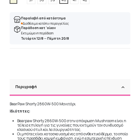
Παραλαβή από κατάστημα
Διαθέσιμο κατόπιν παραγγελίας
Παράδοση κατ 'οίκον
Εκτιμώμενη παράδοση
Τετάρτη 12/8
—
Πέμπτη 20/8
Περιγραφή
BearPaw Shorty 2860W-500 Μανιτάρι
Ιδιότητες:
Bearpaw Shorty 2860W-500 στην απόχρωση Mushroom είναι η
τέλεια επιλογή για τις γυναίκες που εκτιμούν τον συνδυασμό
κλασικού στυλ και λειτουργικότητας.
Οι μπότες είναι κατασκευασμένες από ανθεκτικό δέρμα, το οποίο
τους προσδίδει κομψή εμφάνιση, ενώ η εσωτερική επένδυση