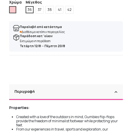
Χρώμα
Μέγεθος
Ρόζ
36
37
38
41
42
Παραλαβή από κατάστημα
Διαθέσιμο κατόπιν παραγγελίας
Παράδοση κατ 'οίκον
Εκτιμώμενη παράδοση
Τετάρτη 12/8
—
Πέμπτη 20/8
Περιγραφή
Properties:
Created with a love of the outdoors in mind, Gumbies flip-flops
provide the freedom of minimalist footwear while protecting your
feet.
From our experiences in travel, sports and exploration, our