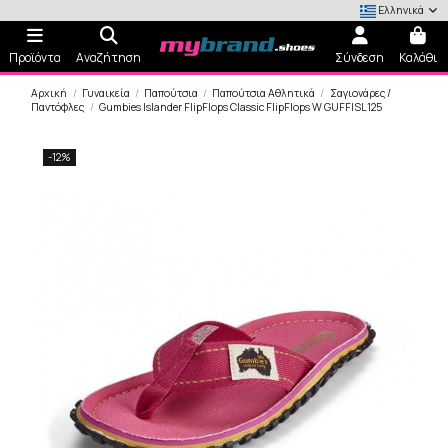
Ελληνικά
Προϊόντα
Αναζήτηση
Σύνδεση
Καλάθι
Αρχική
Γυναικεία
Παπούτσια
Παπούτσια Αθλητικά
Σαγιονάρες /
Παντόφλες
Gumbies Islander FlipFlops Classic FlipFlops W GUFFISL125
-12%