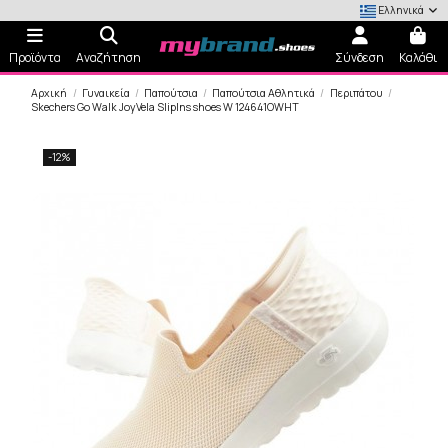
Ελληνικά
Προϊόντα
Αναζήτηση
Σύνδεση
Καλάθι
Αρχική
Γυναικεία
Παπούτσια
Παπούτσια Αθλητικά
Περιπάτου
Skechers Go Walk JoyVela SlipIns shoes W 124641OWHT
-12%