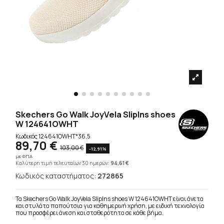
Skechers Go Walk JoyVela SlipIns shoes
W 124641OWHT
Κωδικός
124641OWHT*36,5
89,70 €
103,00 €
-12,91%
με ΦΠΑ
Καλύτερη τιμή τελευταίων 30 ημερών:
94,61 €
Κωδικός καταστήματος:
272865
Τα Skechers Go Walk JoyVela SlipIns shoes W 124641OWHT είναι άνετα
και στυλάτα παπούτσια για καθημερινή χρήση, με ειδική τεχνολογία
που προσφέρει άνεση και σταθερότητα σε κάθε βήμα.