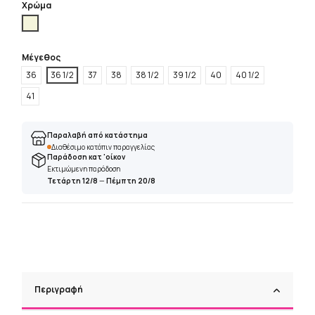
Χρώμα
Μπέζ
Μέγεθος
36
36 1/2
37
38
38 1/2
39 1/2
40
40 1/2
41
Παραλαβή από κατάστημα
Διαθέσιμο κατόπιν παραγγελίας
Παράδοση κατ 'οίκον
Εκτιμώμενη παράδοση
Τετάρτη 12/8
—
Πέμπτη 20/8
Περιγραφή