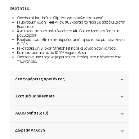
Ιδιότητες:
Skechers Hands Free Slip-ins για εύκολη εφαρμογή.
Η μοναδική λύση Heel Pillow συγκρατεί το πόδι με ασφάλεια στη
θέση του.
Άνετη εσωτερική σόλα Skechers Air-Cooled Memory Foam με
μαξιλαράκι.
Ελαφριά, ευαίσθητη αντικραδασμική προστασία με τεχνολογία
5-GEN.
Η κατασκευή Slip-on Stretch Fit παρέχει άνεση σαν κάλτσα.
Κατασκευασμένο από 100% vegan υλικά.
Ο κατασκευαστής αναφέρει ότι τα υποδήματα πλένονται στο
πλυντήριο.
Λεπτομέρειες προϊόντος
Σχετικά με Skechers
Αξιολογήσεις (0)
Δωρεάν Αλλαγή