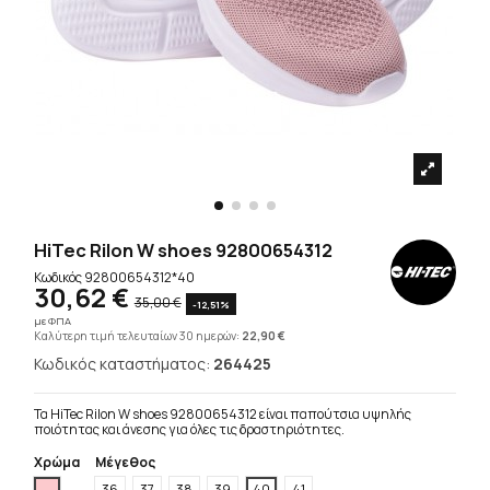
HiTec Rilon W shoes 92800654312
Κωδικός
92800654312*40
30,62 €
35,00 €
-12,51%
με ΦΠΑ
Καλύτερη τιμή τελευταίων 30 ημερών:
22,90 €
Κωδικός καταστήματος:
264425
Τα HiTec Rilon W shoes 92800654312 είναι παπούτσια υψηλής
ποιότητας και άνεσης για όλες τις δραστηριότητες.
Χρώμα
Μέγεθος
Ρόζ
36
37
38
39
40
41