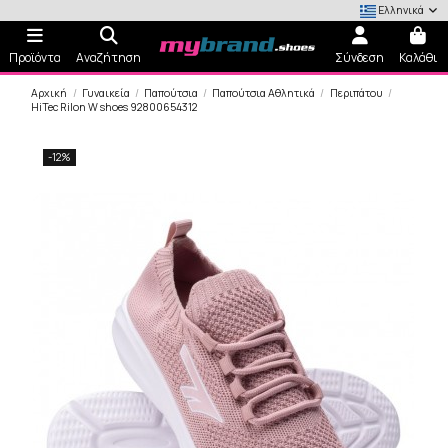
Ελληνικά
Προϊόντα
Αναζήτηση
Σύνδεση
Καλάθι
Αρχική
Γυναικεία
Παπούτσια
Παπούτσια Αθλητικά
Περιπάτου
HiTec Rilon W shoes 92800654312
-12%