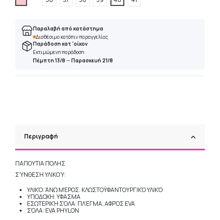
Παραλαβή από κατάστημα
Διαθέσιμο κατόπιν παραγγελίας
Παράδοση κατ 'οίκον
Εκτιμώμενη παράδοση
Πέμπτη 13/8
—
Παρασκευή 21/8
Περιγραφή
ΠΑΠΟΥΤΙΑ ΠΟΛΗΣ
ΣΎΝΘΕΣΗ ΥΛΙΚΟΎ:
ΥΛΙΚΌ: ΆΝΩ ΜΈΡΟΣ: ΚΛΩΣΤΟΫΦΑΝΤΟΥΡΓΙΚΌ ΥΛΙΚΌ
ΥΠΟΔΟΧΗ: ΥΦΑΣΜΑ
ΕΣΩΤΕΡΙΚΉ ΣΌΛΑ: ΠΛΈΓΜΑ, ΑΦΡΌΣ EVA
ΣΌΛΑ: EVA PHYLON