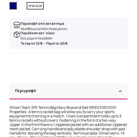
Ναυτικό
one size
Παραλαβή από κατάστημα
Διαθέσιμο κατόπιν παραγγελίας
Παράδοση κατ 'οίκον
Εκτιμώμενη παράδοση
Τετάρτη 12/8
—
Πέμπτη 20/8
Περιγραφή
Wilson Team 3PK Tennis Bag Navy Blue and Red WR8039801001
Properties : A tennis racket bag will allow you to carry your sports
equipment to training or a match. 1 main compartment holds up to 3
tennis rackets without covers. Fastening in the form of a two-way
zipper. In the front there is 1 zippered pocket with an additional zippered
mesh pocket. Carrying handle and adjustable shoulder strap with pad.
Handle for standing the bag vertically. Technical data: Dimensions: 76