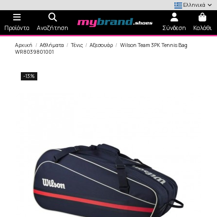
Ελληνικά
Προϊόντα
Αναζήτηση
Σύνδεση
Καλάθι
Αρχική
Αθλήματα
Τένις
Αξεσουάρ
Wilson Team 3PK Tennis Bag
WR8039801001
-13%