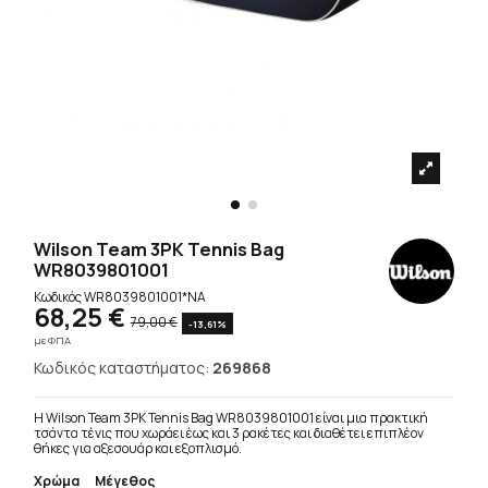
Wilson Team 3PK Tennis Bag
WR8039801001
Κωδικός
WR8039801001*NA
68,25 €
79,00 €
-13,61%
με ΦΠΑ
Κωδικός καταστήματος:
269868
Η Wilson Team 3PK Tennis Bag WR8039801001 είναι μια πρακτική
τσάντα τένις που χωράει έως και 3 ρακέτες και διαθέτει επιπλέον
θήκες για αξεσουάρ και εξοπλισμό.
Χρώμα
Μέγεθος