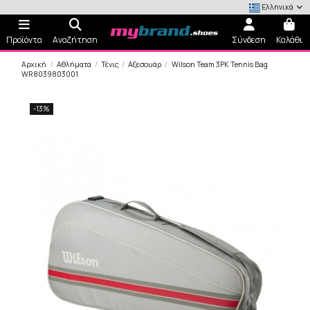
Ελληνικά
Προϊόντα
Αναζήτηση
Σύνδεση
Καλάθι
Αρχική
Αθλήματα
Τένις
Αξεσουάρ
Wilson Team 3PK Tennis Bag
WR8039803001
-13%