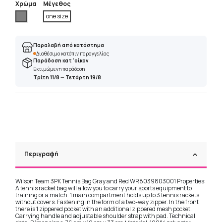
Χρώμα
Μέγεθος
Γκρί
one size
Παραλαβή από κατάστημα
Διαθέσιμο κατόπιν παραγγελίας
Παράδοση κατ 'οίκον
Εκτιμώμενη παράδοση
Τρίτη 11/8
—
Τετάρτη 19/8
Περιγραφή
Wilson Team 3PK Tennis Bag Gray and Red WR8039803001 Properties:
A tennis racket bag will allow you to carry your sports equipment to
training or a match. 1 main compartment holds up to 3 tennis rackets
without covers. Fastening in the form of a two-way zipper. In the front
there is 1 zippered pocket with an additional zippered mesh pocket.
Carrying handle and adjustable shoulder strap with pad. Technical