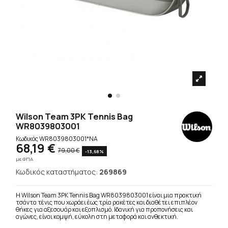
Wilson Team 3PK Tennis Bag
WR8039803001
Κωδικός
WR8039803001*NA
68,19 €
79,00 €
-13,68%
με ΦΠΑ
Κωδικός καταστήματος:
269869
Η Wilson Team 3PK Tennis Bag WR8039803001 είναι μια πρακτική
τσάντα τένις που χωράει έως τρία ρακέτες και διαθέτει επιπλέον
θήκες για αξεσουάρ και εξοπλισμό. Ιδανική για προπονήσεις και
αγώνες, είναι κομψή, εύκολη στη μεταφορά και ανθεκτική.