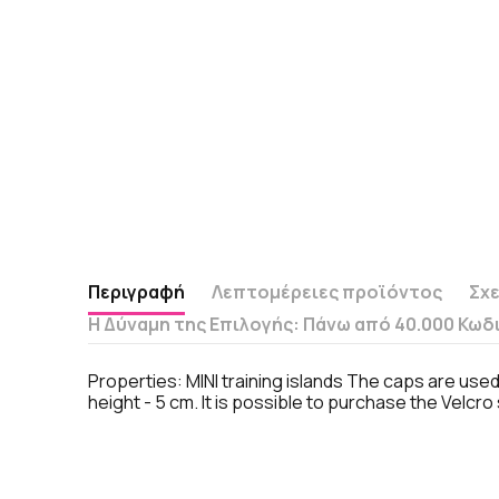
Περιγραφή
Λεπτομέρειες προϊόντος
Σχε
Η Δύναμη της Επιλογής: Πάνω από 40.000 Κωδ
Properties: MINI training islands The caps are used
height - 5 cm. It is possible to purchase the Velcro 