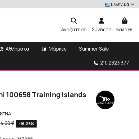
Ελληνικά
Αναζήτηση
Σύνδεση
Καλάθι
Αθλήματα
Μάρκες
Summer Sale
210 2323 377
i 100658 Training Islands
58*NA
14,00 €
-16,29%
ήματος:
267088