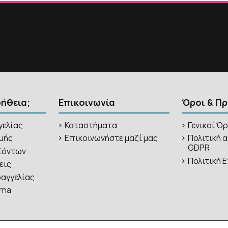
οήθεια;
Επικοινωνία
Όροι & Π
γελίας
Καταστήματα
Γενικοί Ό
μής
Επικοινωνήστε μαζί μας
Πολιτική 
GDPR
ϊόντων
Πολιτική
εις
αγγελίας
rna