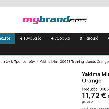
kElite
Γυναικεία
Ανδρικά
Παιδικά
ιτητών & Προπονητών
Yakima Mini 100658 Training Islands Orange
Yakima Min
Orange
Κωδικός
1006
11,72 €
με ΦΠΑ
Κωδικός καταστ