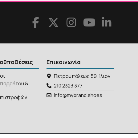
ροϋποθέσεις
Επικοινωνία
ροι
Πετρουπόλεως 59, Ίλιον
απορρήτου &
210 2323 377
info@mybrand.shoes
 Επιστροφών