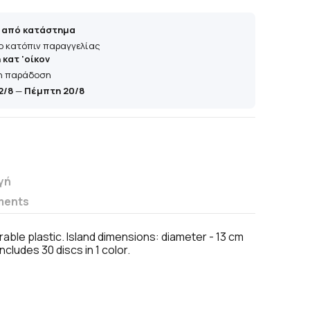
 από κατάστημα
ο κατόπιν παραγγελίας
κατ 'οίκον
η παράδοση
2/8
—
Πέμπτη 20/8
γή
ments
rable plastic. Island dimensions: diameter - 13 cm
ncludes 30 discs in 1 color.