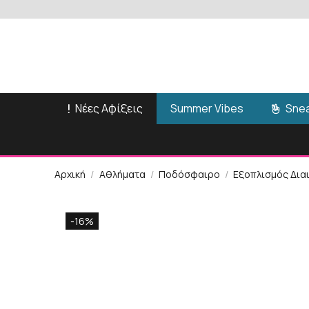
Νέες Αφίξεις
Snea
Summer Vibes
Αρχική
Αθλήματα
Ποδόσφαιρο
Εξοπλισμός Δια
-16%