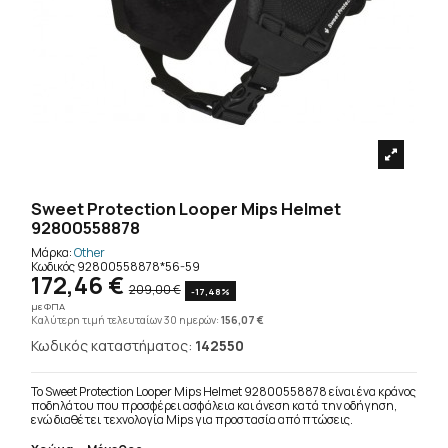
Sweet Protection Looper Mips Helmet
92800558878
Μάρκα:
Other
Κωδικός
92800558878*56-59
172,46 €
209,00 €
-17,48%
με ΦΠΑ
Καλύτερη τιμή τελευταίων 30 ημερών:
156,07 €
Κωδικός καταστήματος:
142550
Το Sweet Protection Looper Mips Helmet 92800558878 είναι ένα κράνος
ποδηλάτου που προσφέρει ασφάλεια και άνεση κατά την οδήγηση,
ενώ διαθέτει τεχνολογία Mips για προστασία από πτώσεις.