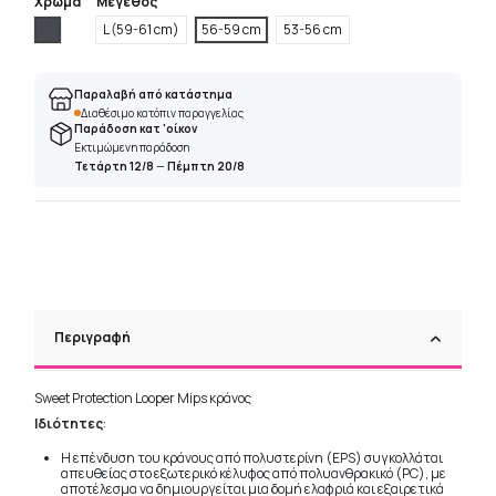
Χρώμα
Μέγεθος
Γραφίτη
L (59-61 cm)
56-59 cm
53-56 cm
Παραλαβή από κατάστημα
Διαθέσιμο κατόπιν παραγγελίας
Παράδοση κατ 'οίκον
Εκτιμώμενη παράδοση
Τετάρτη 12/8
—
Πέμπτη 20/8
Περιγραφή
Sweet Protection Looper Mips κράνος
Ιδιότητες
:
Η επένδυση του κράνους από πολυστερίνη (EPS) συγκολλάται
απευθείας στο εξωτερικό κέλυφος από πολυανθρακικό (PC), με
αποτέλεσμα να δημιουργείται μια δομή ελαφριά και εξαιρετικά