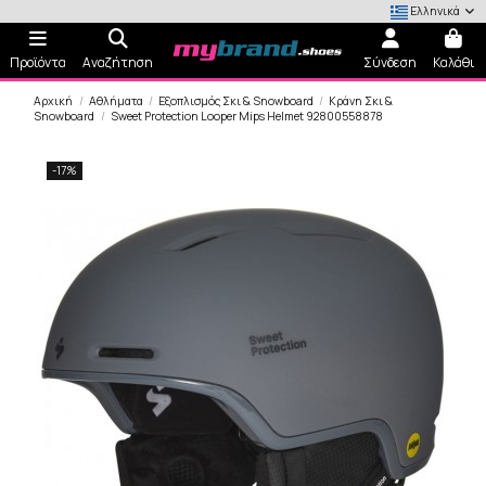
Ελληνικά
Προϊόντα
Αναζήτηση
Σύνδεση
Καλάθι
Αρχική
Αθλήματα
Εξοπλισμός Σκι & Snowboard
Κράνη Σκι &
Snowboard
Sweet Protection Looper Mips Helmet 92800558878
-17%