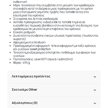
ανθεκτική.
Mips: τεχνολογία που συμβάλλει στη μείωση των κραδασμών
στο κεφάλι κατά τη διάρκεια μιας πρόσκρουσης με τη χρήση
μιας επίστρωσης χαμηλής τριβής που τοποθετείται στο
εσωτερικό του κράνους
Σύγχρονος και λεπτός σχεδιασμός
Ασπίδα πρόσκρουσης: ειδικά ένθετα τοποθετημένα σε
ευαίσθητες περιοχές βοηθούν στην κατανομή της δύναμης των
κραδασμών σε μεγαλύτερη επιφάνεια του κράνους
Εύκολη ρύθμιση
Δυνατότητα σύνδεσης ηχείων γλυκιάς προστασίας (πωλούνται
χωριστά)
Αφαιρούμενη επένδυση
Προσαρμοσμένη εφαρμογή: τέλεια εφαρμογή μεταξύ κράνους
και γυαλιών sweet protection
Το σύστημα εξαερισμού αποτρέπει το θόλωμα των φακών των
γυαλιών
Πιστοποιήσεις: ce en1077 class b / astm2040
Βάρος: 455 g
Λεπτομέρειες προϊόντος
Σχετικά με Other
Αξιολογήσεις (0)