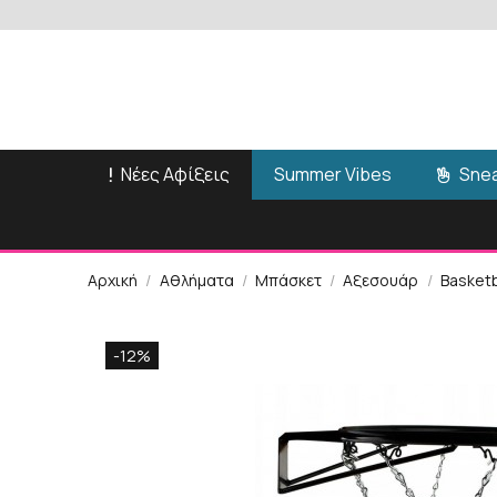
Νέες Αφίξεις
Snea
Summer Vibes
Αρχική
Αθλήματα
Μπάσκετ
Αξεσουάρ
Basketb
-12%