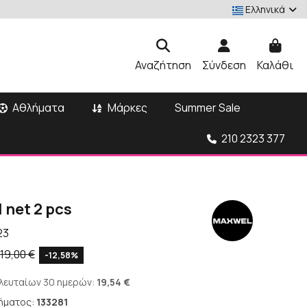
Ελληνικά
Αναζήτηση
Σύνδεση
Καλάθι
Αθλήματα
Μάρκες
Summer Sale
210 2323 377
 net 2 pcs
23
19,00 €
-12,58%
ελευταίων 30 ημερών:
19,54 €
ήματος:
133281