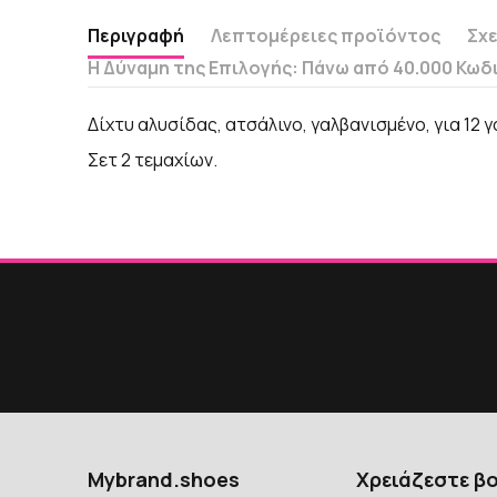
Περιγραφή
Λεπτομέρειες προϊόντος
Σχε
Η Δύναμη της Επιλογής: Πάνω από 40.000 Κωδ
Δίχτυ αλυσίδας, ατσάλινο, γαλβανισμένο, για 12 
Σετ 2 τεμαχίων.
Mybrand.shoes
Χρειάζεστε β