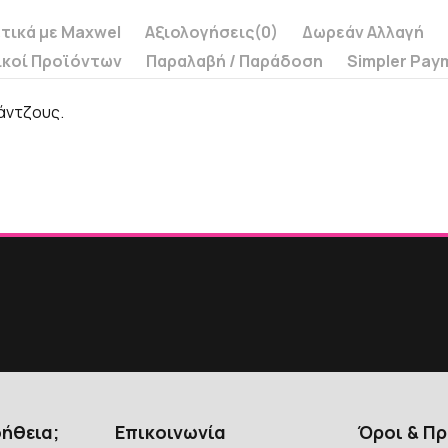
τικά με Maxwel
Αξιολογήσεις
(0)
Δωρεάν Αλλαγή
ικοί Προϊόντων
Παραλαβή / Παράδoση
Simpler Pay
γάντζους.
οήθεια;
Επικοινωνία
Όροι & Π