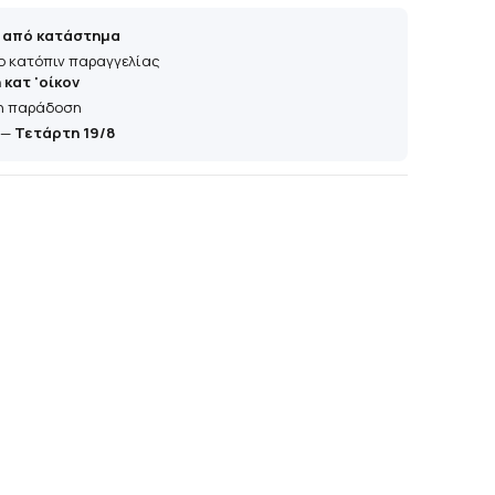
 από κατάστημα
ο κατόπιν παραγγελίας
κατ 'οίκον
η παράδοση
—
Τετάρτη 19/8