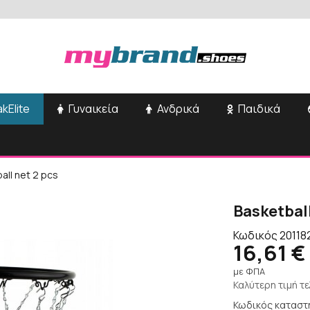
kElite
Γυναικεία
Ανδρικά
Παιδικά
all net 2 pcs
Basketball
Κωδικός
20118
16,61 €
με ΦΠΑ
Καλύτερη τιμή τ
Κωδικός καταστ