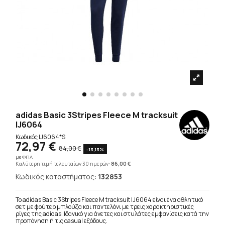
adidas Basic 3Stripes Fleece M tracksuit
IJ6064
Κωδικός
IJ6064*S
72,97 €
84,00 €
-13,13%
με ΦΠΑ
Καλύτερη τιμή τελευταίων 30 ημερών:
86,00 €
Κωδικός καταστήματος:
132853
Το adidas Basic 3Stripes Fleece M tracksuit IJ6064 είναι ένα αθλητικό
σετ με φούτερ μπλούζα και παντελόνι με τρεις χαρακτηριστικές
ρίγες της adidas. Ιδανικό για άνετες και στυλάτες εμφανίσεις κατά την
προπόνηση ή τις casual εξόδους.