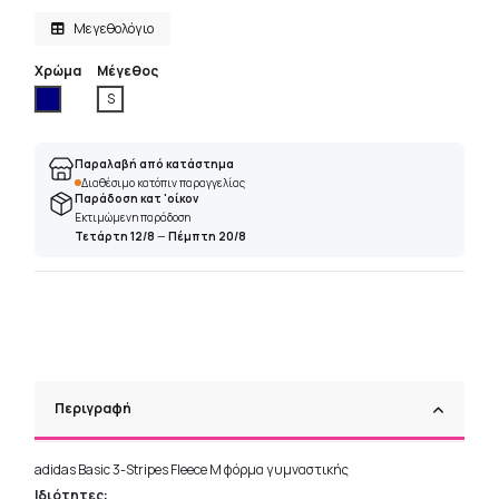
Μεγεθολόγιο
Χρώμα
Μέγεθος
Ναυτικό
S
Παραλαβή από κατάστημα
Διαθέσιμο κατόπιν παραγγελίας
Παράδοση κατ 'οίκον
Εκτιμώμενη παράδοση
Τετάρτη 12/8
—
Πέμπτη 20/8
Περιγραφή
adidas Basic 3-Stripes Fleece M φόρμα γυμναστικής
Ιδιότητες: