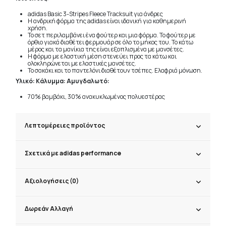
adidas Basic 3-Stripes Fleece Tracksuit για άνδρες
Η ανδρική φόρμα της adidas είναι ιδανική για καθημερινή
χρήση.
Το σετ περιλαμβάνει ένα φούτερ και μια φόρμα. Το φούτερ με
όρθιο γιακά διαθέτει φερμουάρ σε όλο το μήκος του. Το κάτω
μέρος και τα μανίκια της είναι εξοπλισμένα με μανσέτες.
Η φόρμα με ελαστική μέση στενεύει προς τα κάτω και
ολοκληρώνεται με ελαστικές μανσέτες.
Το σακάκι και το παντελόνι διαθέτουν τσέπες. Ελαφριά μόνωση.
Υλικό: Κάλυμμα: Αμυγδαλωτό:
70% βαμβάκι, 30% ανακυκλωμένος πολυεστέρας
Λεπτομέρειες προϊόντος
Σχετικά με adidas performance
Αξιολογήσεις (0)
Δωρεάν Αλλαγή