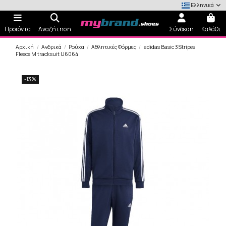
Ελληνικά
Προϊόντα
Αναζήτηση
Σύνδεση
Καλάθι
Αρχική
Ανδρικά
Ρούχα
Αθλητικές Φόρμες
adidas Basic 3Stripes
Fleece M tracksuit IJ6064
-13%