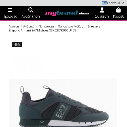
Ελληνικά
Προϊόντα
Αναζήτηση
Σύνδεση
Καλάθι
Αρχική
Ανδρικά
Παπούτσια
Παπούτσια Μόδας
Sneakers
Emporio Armani EA7 M shoes X8X027XK050U455
-16%