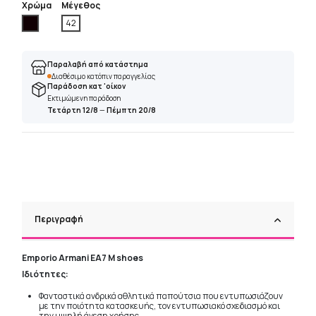
Χρώμα
Μέγεθος
Μαύρο
42
Παραλαβή από κατάστημα
Διαθέσιμο κατόπιν παραγγελίας
Παράδοση κατ 'οίκον
Εκτιμώμενη παράδοση
Τετάρτη 12/8
—
Πέμπτη 20/8
Περιγραφή
Εmporio Armani EA7 M shoes
Ιδιότητες:
Φανταστικά ανδρικά αθλητικά παπούτσια που εντυπωσιάζουν
με την ποιότητα κατασκευής, τον εντυπωσιακό σχεδιασμό και
την υψηλή άνεση χρήσης.