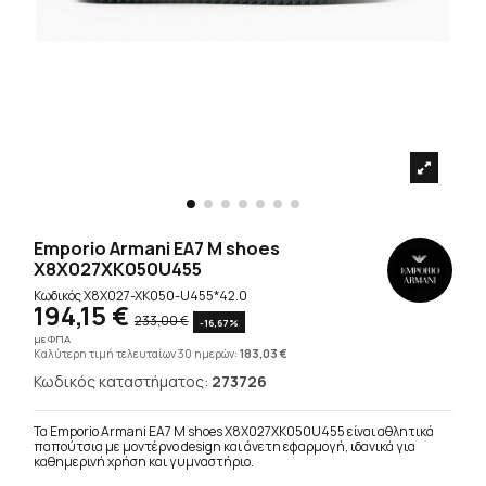
Emporio Armani EA7 M shoes
X8X027XK050U455
Κωδικός
X8X027-XK050-U455*42.0
194,15 €
233,00 €
-16,67%
με ΦΠΑ
Καλύτερη τιμή τελευταίων 30 ημερών:
183,03 €
Κωδικός καταστήματος:
273726
Τα Emporio Armani EA7 M shoes X8X027XK050U455 είναι αθλητικά
παπούτσια με μοντέρνο design και άνετη εφαρμογή, ιδανικά για
καθημερινή χρήση και γυμναστήριο.