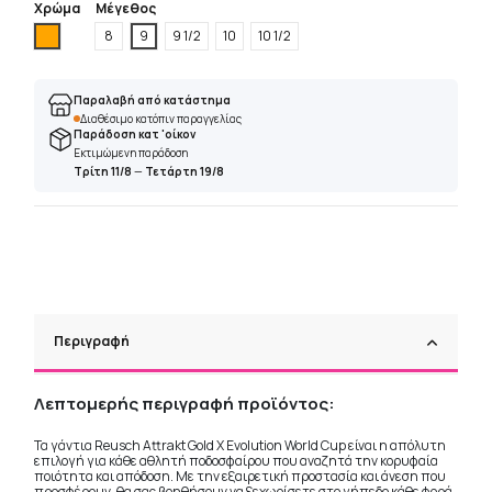
Χρώμα
Μέγεθος
Πορτοκαλί
8
9
9 1/2
10
10 1/2
Παραλαβή από κατάστημα
Διαθέσιμο κατόπιν παραγγελίας
Παράδοση κατ 'οίκον
Εκτιμώμενη παράδοση
Τρίτη 11/8
—
Τετάρτη 19/8
Περιγραφή
Λεπτομερής περιγραφή προϊόντος:
Τα γάντια Reusch Attrakt Gold X Evolution World Cup είναι η απόλυτη
επιλογή για κάθε αθλητή ποδοσφαίρου που αναζητά την κορυφαία
ποιότητα και απόδοση. Με την εξαιρετική προστασία και άνεση που
προσφέρουν, θα σας βοηθήσουν να ξεχωρίσετε στο γήπεδο κάθε φορά