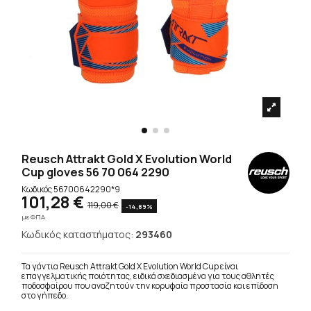
Reusch Attrakt Gold X Evolution World
Cup gloves 56 70 064 2290
Κωδικός
56700642290*9
101,28 €
119,00 €
-14,89%
με ΦΠΑ
Κωδικός καταστήματος:
293460
Τα γάντια Reusch Attrakt Gold X Evolution World Cup είναι
επαγγελματικής ποιότητας, ειδικά σχεδιασμένα για τους αθλητές
ποδοσφαίρου που αναζητούν την κορυφαία προστασία και επίδοση
στο γήπεδο.