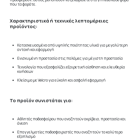
που τα φοράτε.
Χαρακτηριστικά ή τεχνικές λεπτομέρειες
προϊόντος:
Κατασκευασμένα από υψηλής ποιότητας υλικά για μεγαλύτερη
αντοχή και εφαρμογή
Ενισχυμένη προστασία στις παλάμες για μέγιστη προστασία
Τεχνολογία που εξασφαλίζει εξαιρετική αίσθηση και ελευθερία
κινήσεων
Κλείσιμο με Velcro για εύκολη και ασφαλή εφαρμογή
Το προϊόν συνιστάται για:
Αθλητές ποδοσφαίρου που αναζητούν ακρίβεια, προστασία και
άνεση
Επαγγελματίες ποδοσφαιριστές που αναζητούν το καλύτερο
εξοπλισμό