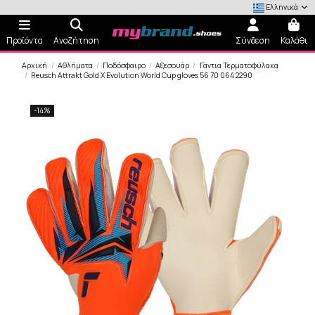
Ελληνικά
Προϊόντα
Αναζήτηση
Σύνδεση
Καλάθι
Αρχική
Αθλήματα
Ποδόσφαιρο
Αξεσουάρ
Γάντια Τερματοφύλακα
Reusch Attrakt Gold X Evolution World Cup gloves 56 70 064 2290
-14%