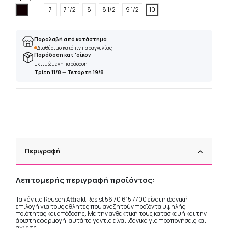
Μαύρο
7
7 1/2
8
8 1/2
9 1/2
10
Παραλαβή από κατάστημα
Διαθέσιμο κατόπιν παραγγελίας
Παράδοση κατ 'οίκον
Εκτιμώμενη παράδοση
Τρίτη 11/8
—
Τετάρτη 19/8
Περιγραφή
Λεπτομερής περιγραφή προϊόντος:
Τα γάντια Reusch Attrakt Resist 56 70 615 7700 είναι η ιδανική
επιλογή για τους αθλητές που αναζητούν προϊόντα υψηλής
ποιότητας και απόδοσης. Με την ανθεκτική τους κατασκευή και την
άριστη εφαρμογή, αυτά τα γάντια είναι ιδανικά για προπονήσεις και
αγώνες.