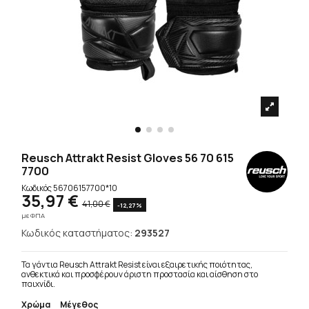
Reusch Attrakt Resist Gloves 56 70 615
7700
Κωδικός
56706157700*10
35,97 €
41,00 €
-12,27%
με ΦΠΑ
Κωδικός καταστήματος:
293527
Τα γάντια Reusch Attrakt Resist είναι εξαιρετικής ποιότητας,
ανθεκτικά και προσφέρουν άριστη προστασία και αίσθηση στο
παιχνίδι.
Χρώμα
Μέγεθος