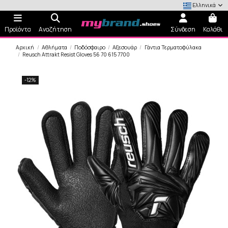
Ελληνικά
Προϊόντα
Αναζήτηση
Σύνδεση
Καλάθι
Αρχική
Αθλήματα
Ποδόσφαιρο
Αξεσουάρ
Γάντια Τερματοφύλακα
Reusch Attrakt Resist Gloves 56 70 615 7700
-12%