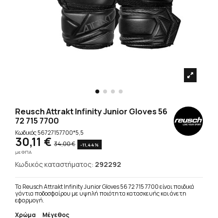
Reusch Attrakt Infinity Junior Gloves 56
72 715 7700
Κωδικός
56727157700*5,5
30,11 €
34,00 €
-11,44%
με ΦΠΑ
Κωδικός καταστήματος:
292292
Τα Reusch Attrakt Infinity Junior Gloves 56 72 715 7700 είναι παιδικά
γάντια ποδοσφαίρου με υψηλή ποιότητα κατασκευής και άνετη
εφαρμογή.
Χρώμα
Μέγεθος