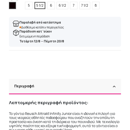
Μαύρο
5
5 1/2
6
6 1/2
7
7 1/2
8
Παραλαβή από κατάστημα
Διαθέσιμο κατόπιν παραγγελίας
Παράδοση κατ 'οίκον
Εκτιμώμενη παράδοση
Τετάρτη 12/8
—
Πέμπτη 20/8
Περιγραφή
Λεπτομερής περιγραφή προϊόντος:
Τα γάντια Reusch Attrakt Infinity Junior είναι η ιδανική επιλογή για
τους νεαρούς αθλητές ποδοσφαίρου που αναζητούν την απόλυτη
προστασία και άνεση κατά τη διάρκεια του παιχνιδιού. Με τεχνολογία
υψηλής ποιότητας και εξαιρετική εφαρμογή, αυτά τα γάντια είναι ο
σύμμαχος κάθε μικρού τερματοφύλακα.