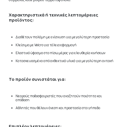
Χαρακτηριστικά ή τεχνικές λεπτομέρειες
προϊόντος:
Διαθέτουν παλάμη με ενίσχυση για μεγαλύτερη προστασία
Κλείσιμο με Velcro για τέλεια εφαρμογή
Ελαστικό ύφασμα στο πίσω μέρος για ελευθερία κινήσεων
Κατασκευασμένα από ανθεκτικά υλικά για μεγαλύτερη αντοχή
Το προϊόν συνιστάται για:
Νεαρούς ποδοσφαιριστές που αναζητούν ποιότητα και
απόδοση
Αθλητές που θέλουν άνεση και προστασία στο γήπεδο
Επιπλέον λεπτομέρειες: