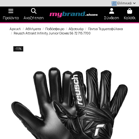
Ελληνικά
Προϊόντα
Αναζήτηση
Σύνδεση
Καλάθι
Αρχική
Αθλήματα
Ποδόσφαιρο
Αξεσουάρ
Γάντια Τερματοφύλακα
Reusch Attrakt Infinity Junior Gloves 56 72 715 7700
-11%