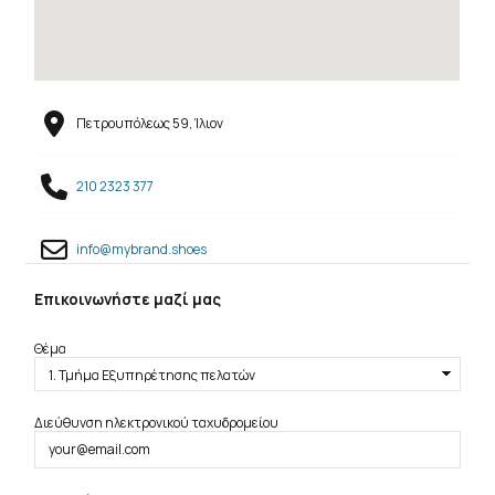
Πετρουπόλεως 59, Ίλιον
210 2323 377
info@mybrand.shoes
Επικοινωνήστε μαζί μας
Θέμα
Διεύθυνση ηλεκτρονικού ταχυδρομείου