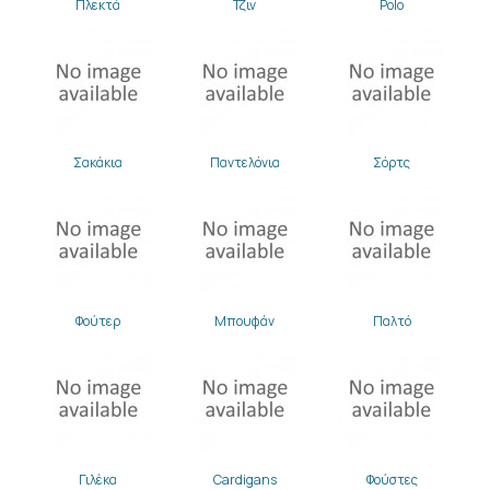
Πλεκτά
Τζιν
Polo
Σακάκια
Παντελόνια
Σόρτς
Φούτερ
Μπουφάν
Παλτό
Γιλέκα
Cardigans
Φούστες