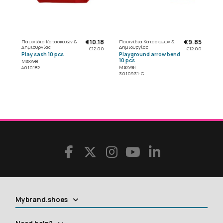
€10.18
€9.85
Παιχνίδια Κατασκευών &
Παιχνίδια Κατασκευών &
Δημιουργίας
Δημιουργίας
€12.00
€12.00
Play sash 10 pcs
Playground arrow bend
10 pcs
Maxwel
Maxwel
4010182
3010931-C
Mybrand.shoes